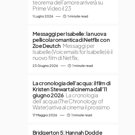
teorema dell’amore arriverà su
Prime Video il 23
1 Luglio 2026
1 minute read
Messaggi per Isabelle: la nuova
pellicola romantica di Netflix con
Zoe Deutch
Messaggi per
Isabelle (Voicemails for Isabelle) è il
nuovo film di Netflix,
23 Giugno 2026
1 minute read
La cronologia dell’acqua: il film di
Kristen Stewart al cinema dall’11
giugno 2026
La cronologia
dell’acqua (The Chronology of
Water) arriva al cinema il prossimo
17 Maggio 2026
1 minute read
Bridgerton 5: Hannah Dodd e