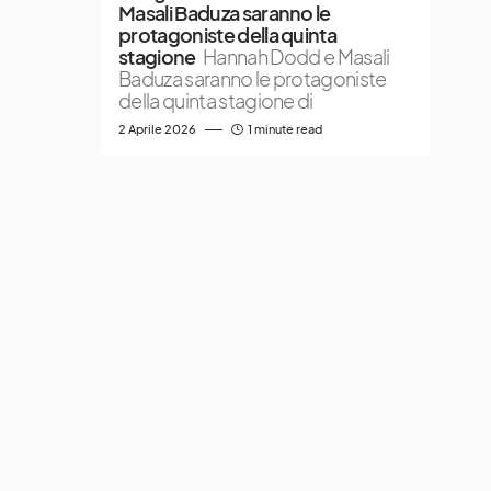
Masali Baduza saranno le
protagoniste della quinta
stagione
Hannah Dodd e Masali
Baduza saranno le protagoniste
della quinta stagione di
2 Aprile 2026
1 minute read