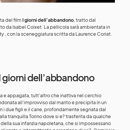
ta del film
I giorni dell’abbandono
, tratto dal
tto da Isabel Coixet. La pellicola sarà ambientata in
y , con la sceneggiatura scritta da Laurence Coriat.
I giorni dell’abbandono
e appagata, tutt’altro che inattiva nel cerchio
ndonata all’improvviso dal marito e precipita in un
 i due figli e il cane, profondamente segnata dal
lla tranquilla Torino dove si e? trasferita da qualche
mi della sua infanzia napoletana, che si impossessano