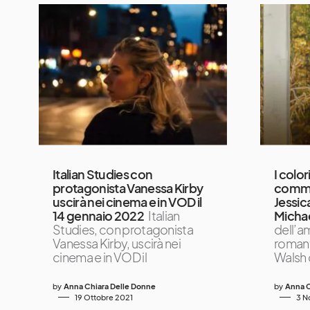
Italian Studies con
I color
protagonista Vanessa Kirby
comme
uscirà nei cinema e in VOD il
Jessi
14 gennaio 2022
Italian
Micha
Studies, con protagonista
dell’a
Vanessa Kirby, uscirà nei
romant
cinema e in VOD il
Walsh
by
Anna Chiara Delle Donne
by
Anna C
19 Ottobre 2021
3 N