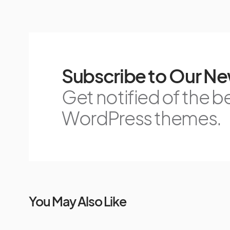
Subscribe to Our Ne
Get notified of the b
WordPress themes.
You May Also Like