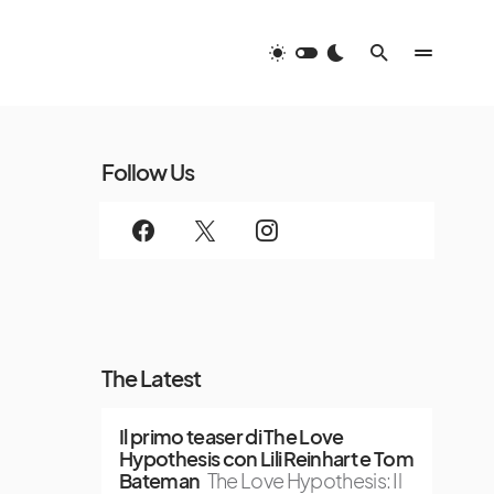
Follow Us
The Latest
Il primo teaser di The Love
Hypothesis con Lili Reinhart e Tom
Bateman
The Love Hypothesis: Il