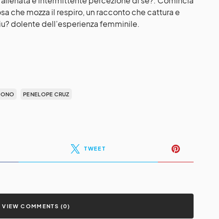
 alienata e intermittente percezione di se?. Comincia
a che mozza il respiro, un racconto che cattura e
 piu? dolente dell’esperienza femminile.
NDONO
PENELOPE CRUZ
TWEET
VIEW COMMENTS (0)