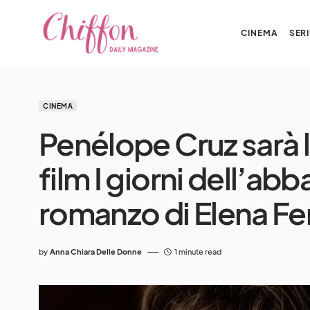
CINEMA
SERI
CINEMA
Penélope Cruz sarà 
film I giorni dell’ab
romanzo di Elena Fe
by
Anna Chiara Delle Donne
1 minute read