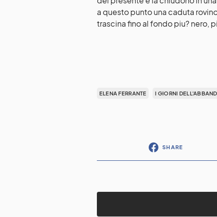
del presente e la chiudono in una
a questo punto una caduta rovinos
trascina fino al fondo piu? nero,
ELENA FERRANTE
I GIORNI DELL'ABBA
SHARE