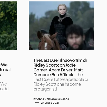
The Last Duel: il nuovo film di
e We
Ridley Scott con Jodie
to dal
Comer, Adam Driver, Matt
y
Damon e Ben Affleck.
The
Last Duel è l’attesa pellicola di
e We
Ridley Scott che ha come
o dal
protagonisti
by
Anna Chiara Delle Donne
27 Luglio 2021