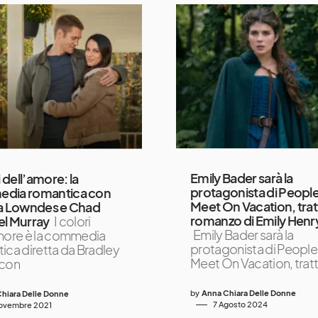
Emily Bader sarà la
i dell’amore: la
protagonista di Peopl
dia romantica con
Meet On Vacation, trat
ca Lowndes e Chad
romanzo di Emily Henr
el Murray
I colori
Emily Bader sarà la
more è la commedia
protagonista di Peopl
ica diretta da Bradley
Meet On Vacation, tratt
 con
by
Anna Chiara Delle Donne
hiara Delle Donne
7 Agosto 2024
ovembre 2021