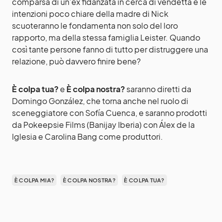
comparsa di un’ex fidanzata in cerca di vendetta e le
intenzioni poco chiare della madre di Nick
scuoteranno le fondamenta non solo del loro
rapporto, ma della stessa famiglia Leister. Quando
così tante persone fanno di tutto per distruggere una
relazione, può davvero finire bene?
È colpa tua?
e
È colpa nostra?
saranno diretti da
Domingo González, che torna anche nel ruolo di
sceneggiatore con Sofía Cuenca, e saranno prodotti
da Pokeepsie Films (Banijay Iberia) con Álex de la
Iglesia e Carolina Bang come produttori.
È COLPA MIA?
È COLPA NOSTRA?
È COLPA TUA?