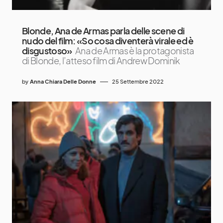
Blonde, Ana de Armas parla delle scene di
nudo del film: «So cosa diventerà virale ed è
disgustoso»
Ana de Armas è la protagonista
di Blonde, l’atteso film di Andrew Dominik
by
Anna Chiara Delle Donne
25 Settembre 2022