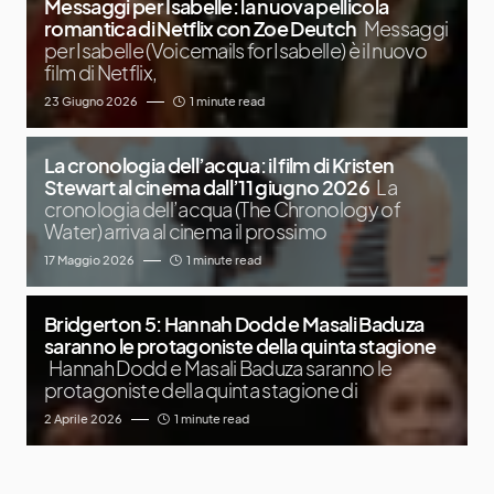
Messaggi per Isabelle: la nuova pellicola
romantica di Netflix con Zoe Deutch
Messaggi
per Isabelle (Voicemails for Isabelle) è il nuovo
film di Netflix,
23 Giugno 2026
1 minute read
La cronologia dell’acqua: il film di Kristen
Stewart al cinema dall’11 giugno 2026
La
cronologia dell’acqua (The Chronology of
Water) arriva al cinema il prossimo
17 Maggio 2026
1 minute read
Bridgerton 5: Hannah Dodd e Masali Baduza
saranno le protagoniste della quinta stagione
Hannah Dodd e Masali Baduza saranno le
protagoniste della quinta stagione di
2 Aprile 2026
1 minute read