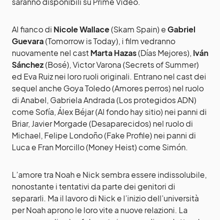
saranno disponibili su Prime Video.
Al fianco di
Nicole Wallace
(Skam Spain) e
Gabriel
Guevara
(Tomorrow is Today), i film vedranno
nuovamente nel cast
Marta Hazas
(Días Mejores),
Iván
Sánchez
(Bosé), Victor Varona (Secrets of Summer)
ed Eva Ruiz nei loro ruoli originali. Entrano nel cast dei
sequel anche Goya Toledo (Amores perros) nel ruolo
di Anabel, Gabriela Andrada (Los protegidos ADN)
come Sofía, Álex Béjar (Al fondo hay sitio) nei panni di
Briar, Javier Morgade (Desaparecidos) nel ruolo di
Michael, Felipe Londoño (Fake Profile) nei panni di
Luca e Fran Morcillo (Money Heist) come Simón.
L’amore tra Noah e Nick sembra essere indissolubile,
nonostante i tentativi da parte dei genitori di
separarli. Ma il lavoro di Nick e l’inizio dell’università
per Noah aprono le loro vite a nuove relazioni. La