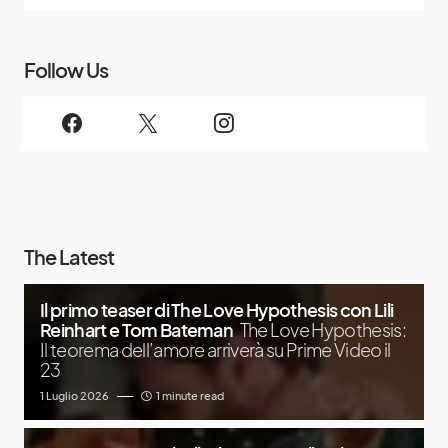
Follow Us
The Latest
Il primo teaser di The Love Hypothesis con Lili
Reinhart e Tom Bateman
The Love Hypothesis:
Il teorema dell’amore arriverà su Prime Video il
23
1 Luglio 2026
1 minute read