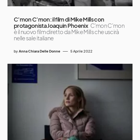
C’mon C’mon: il film di Mike Mills con
protagonista Joaquin Phoenix
C’mon C’mon
è il nuovo film diretto da Mike Mills che uscirà
nelle sale italiane
by
Anna Chiara Delle Donne
5 Aprile 2022