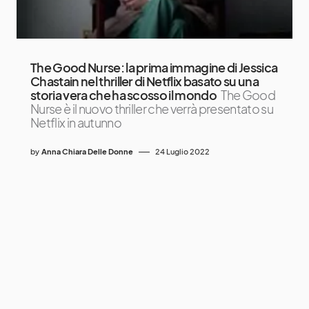
The Good Nurse: la prima immagine di Jessica
Chastain nel thriller di Netflix basato su una
storia vera che ha scosso il mondo
The Good
Nurse è il nuovo thriller che verrà presentato su
Netflix in autunno
by
Anna Chiara Delle Donne
24 Luglio 2022