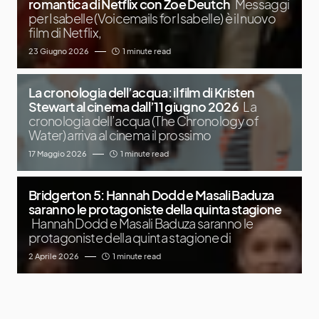
romantica di Netflix con Zoe Deutch
Messaggi
per Isabelle (Voicemails for Isabelle) è il nuovo
film di Netflix,
23 Giugno 2026
1 minute read
La cronologia dell’acqua: il film di Kristen
Stewart al cinema dall’11 giugno 2026
La
cronologia dell’acqua (The Chronology of
Water) arriva al cinema il prossimo
17 Maggio 2026
1 minute read
Bridgerton 5: Hannah Dodd e Masali Baduza
saranno le protagoniste della quinta stagione
Hannah Dodd e Masali Baduza saranno le
protagoniste della quinta stagione di
2 Aprile 2026
1 minute read