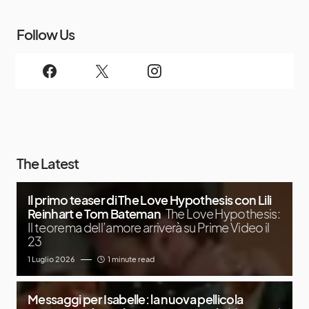
Follow Us
The Latest
Il primo teaser di The Love Hypothesis con Lili
Reinhart e Tom Bateman
The Love Hypothesis:
Il teorema dell’amore arriverà su Prime Video il
23
1 Luglio 2026
1 minute read
Messaggi per Isabelle: la nuova pellicola