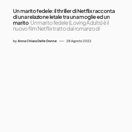
Un marito fedele: il thriller di Netflix racconta
di una relazione letale tra una moglie ed un
marito
Un marito fedele (Loving Adults) è il
nuovo film Netflix tratto dal romanzo di
by
Anna Chiara Delle Donne
28 Agosto 2022