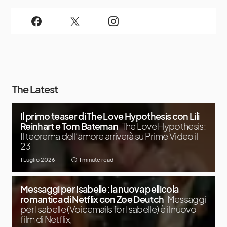
The Latest
Il primo teaser di The Love Hypothesis con Lili
Reinhart e Tom Bateman
The Love Hypothesis:
Il teorema dell’amore arriverà su Prime Video il
23
1 Luglio 2026
1 minute read
Messaggi per Isabelle: la nuova pellicola
romantica di Netflix con Zoe Deutch
Messaggi
per Isabelle (Voicemails for Isabelle) è il nuovo
film di Netflix,