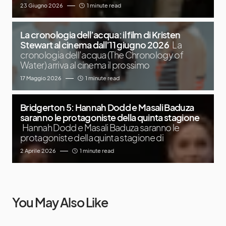
23 Giugno 2026
1 minute read
La cronologia dell’acqua: il film di Kristen
Stewart al cinema dall’11 giugno 2026
La
cronologia dell’acqua (The Chronology of
Water) arriva al cinema il prossimo
17 Maggio 2026
1 minute read
Bridgerton 5: Hannah Dodd e Masali Baduza
saranno le protagoniste della quinta stagione
Hannah Dodd e Masali Baduza saranno le
protagoniste della quinta stagione di
2 Aprile 2026
1 minute read
You May Also Like