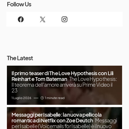
Follow Us
The Latest
Il primo teaser di The Love Hypothesis con Lili
Reinhart e Tom Bateman
The Love Hypothesis:
Il teorema dell’amore arriverà su Prime Video il
23
1 Luglio 2026
1 minute read
Messaggi per Isabelle: la nuova pellicola
romantica di Netflix con Zoe Deutch
Messaggi
per Isabelle (Voicemails for Isabelle) è il nuovo