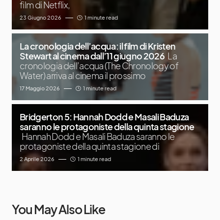
film di Netflix,
23 Giugno 2026
1 minute read
La cronologia dell’acqua: il film di Kristen
Stewart al cinema dall’11 giugno 2026
La
cronologia dell’acqua (The Chronology of
Water) arriva al cinema il prossimo
17 Maggio 2026
1 minute read
Bridgerton 5: Hannah Dodd e Masali Baduza
saranno le protagoniste della quinta stagione
Hannah Dodd e Masali Baduza saranno le
protagoniste della quinta stagione di
2 Aprile 2026
1 minute read
You May Also Like