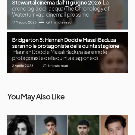
Stewart al cinema dall’11 giugno 2026
La
cronologia dell’acqua (The Chronology of
Water) arriva al cinema il prossimo
17 Maggio 2026
1 minute read
Bridgerton 5: Hannah Dodd e Masali Baduza
saranno le protagoniste della quinta stagione
Hannah Dodd e Masali Baduza saranno le
protagoniste della quinta stagione di
2 Aprile 2026
1 minute read
You May Also Like