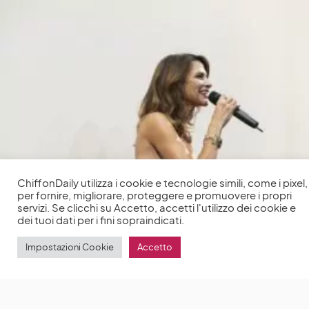
ChiffonDaily utilizza i cookie e tecnologie simili, come i pixel,
per fornire, migliorare, proteggere e promuovere i propri
servizi. Se clicchi su Accetto, accetti l'utilizzo dei cookie e
dei tuoi dati per i fini sopraindicati.
Impostazioni Cookie
Accetto
A NATALE, IL CINEMA PARTE DAL DIGITAL MEDIA
FEST
Dal 4 al 6 Dicembre presso la Casa del Cinema
by
Anna Chiara Delle Donne
2 Dicembre 2023