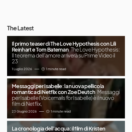
The Latest
Il primo teaser di The Love Hypothesis con Lili
Reinhart e Tom Bateman
The Love Hypothesis:
Il teorema dell’amore arriverà su Prime Video il
23
1 Luglio 2026
1 minute read
Messaggi per Isabelle: la nuova pellicola
romantica di Netflix con Zoe Deutch
Messaggi
per Isabelle (Voicemails for Isabelle) è il nuovo
film di Netflix,
23 Giugno 2026
1 minute read
La cronologia dell’acqua: il film di Kristen