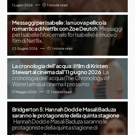
1 Luglio 2026
1 minute read
Messaggi per Isabelle: la nuova pellicola
romantica di Netflix con Zoe Deutch
Messaggi
per Isabelle (Voicemails for Isabelle) è il nuovo
film di Netflix,
23 Giugno 2026
1 minute read
La cronologia dell’acqua: il film di Kristen
Stewart al cinema dall’11 giugno 2026
La
cronologia dell’acqua (The Chronology of
Water) arriva al cinema il prossimo
17 Maggio 2026
1 minute read
Bridgerton 5: Hannah Dodd e Masali Baduza
saranno le protagoniste della quinta stagione
Hannah Dodd e Masali Baduza saranno le
protagoniste della quinta stagione di