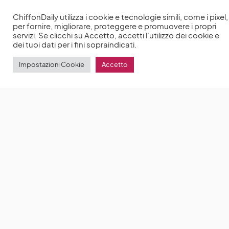
ChiffonDaily utilizza i cookie e tecnologie simili, come i pixel,
per fornire, migliorare, proteggere e promuovere i propri
servizi. Se clicchi su Accetto, accetti l'utilizzo dei cookie e
dei tuoi dati per i fini sopraindicati.
Impostazioni Cookie
Accetto
I consigli della makeup artist Ilaria Fortuna per un
trucco perfetto per Natale e Capodanno 2022
Ilaria Fortuna è una makeup artist e docente di
successo
by
Anna Chiara Delle Donne
21 Novembre 2022