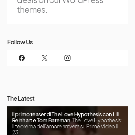
themes.
Follow Us
The Latest
Il primo teaser di The Love Hypothesis con Lili
Reinhart e Tom Bateman
The Love Hypothesis:
Il teorema dell’amore arriverà su Prime Video il
23