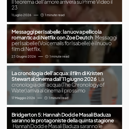
Il teorema dell’amore arriverà su Prime Video il
23
1 Luglio 2026
1 minute read
Messaggi per Isabelle: la nuova pellicola
romantica di Netflix con Zoe Deutch
Messaggi
per Isabelle (Voicemails for Isabelle) è il nuovo
film di Netflix,
23 Giugno 2026
1 minute read
La cronologia dell’acqua: il film di Kristen
Stewart al cinema dall’11 giugno 2026
La
cronologia dell’acqua (The Chronology of
Water) arriva al cinema il prossimo
17 Maggio 2026
1 minute read
Bridgerton 5: Hannah Dodd e Masali Baduza
saranno le protagoniste della quinta stagione
Hannah Dodd e Masali Baduza saranno le