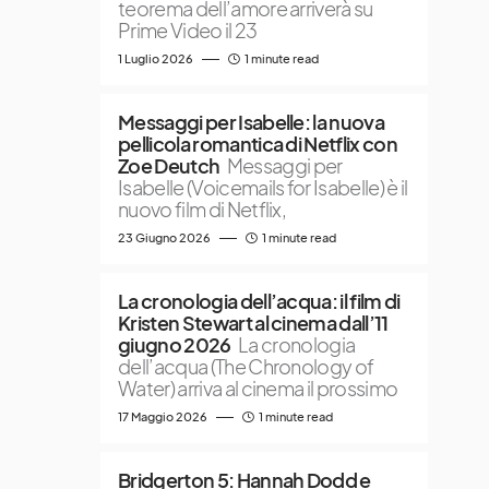
teorema dell’amore arriverà su
Prime Video il 23
1 Luglio 2026
1 minute read
Messaggi per Isabelle: la nuova
pellicola romantica di Netflix con
Zoe Deutch
Messaggi per
Isabelle (Voicemails for Isabelle) è il
nuovo film di Netflix,
23 Giugno 2026
1 minute read
La cronologia dell’acqua: il film di
Kristen Stewart al cinema dall’11
giugno 2026
La cronologia
dell’acqua (The Chronology of
Water) arriva al cinema il prossimo
17 Maggio 2026
1 minute read
Bridgerton 5: Hannah Dodd e