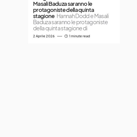
Masali Baduza saranno le
protagoniste della quinta
stagione
Hannah Dodd e Masali
Baduza saranno le protagoniste
della quinta stagione di
2 Aprile 2026
1 minute read