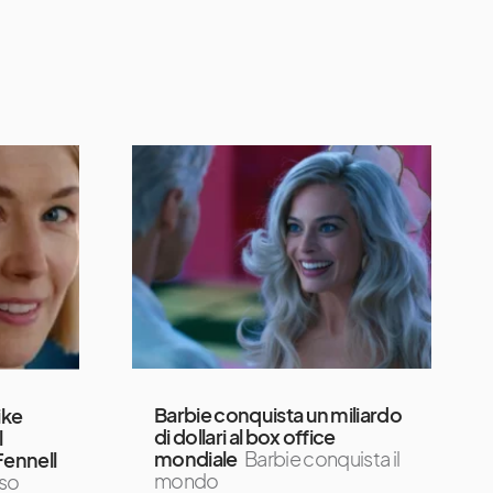
Barbie conquista un miliardo
ike
di dollari al box office
l
mondiale
Barbie conquista il
Fennell
mondo
sso