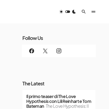
Follow Us
The Latest
Il primo teaser di The Love
Hypothesis con Lili Reinhart e Tom
Bateman
The Love Hypothesis: Il