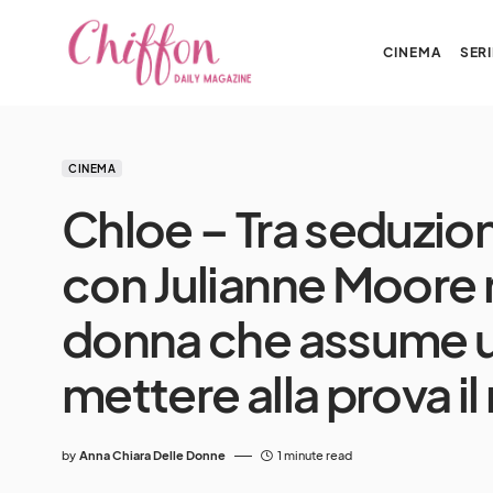
CINEMA
SERI
CINEMA
Chloe – Tra seduzione
con Julianne Moore 
donna che assume u
mettere alla prova il
by
Anna Chiara Delle Donne
1 minute read