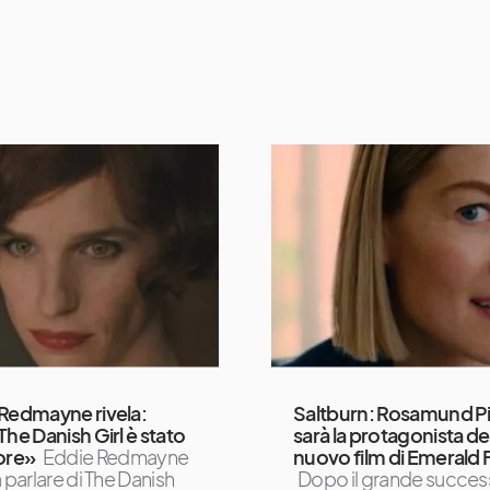
Redmayne rivela:
Saltburn: Rosamund P
The Danish Girl è stato
sarà la protagonista de
ore»
Eddie Redmayne
nuovo film di Emerald 
 parlare di The Danish
Dopo il grande succe