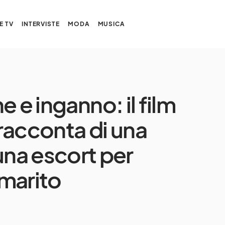
E TV
INTERVISTE
MODA
MUSICA
 e inganno: il film
racconta di una
na escort per
 marito