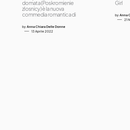
domata (Poskromienie
Girl
zlosnicy) è la nuova
commedia romantica di
by
Anna C
21 
by
Anna Chiara Delle Donne
13 Aprile 2022