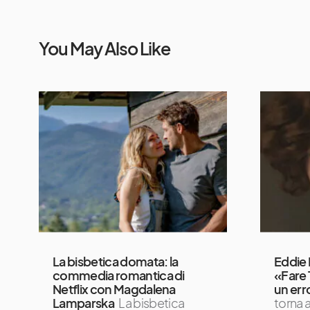
You May Also Like
La bisbetica domata: la
Eddie 
commedia romantica di
«Fare 
Netflix con Magdalena
un err
Lamparska
La bisbetica
torna a