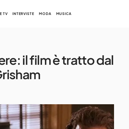
E TV
INTERVISTE
MODA
MUSICA
e: il film è tratto dal
 Grisham