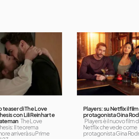
mo teaser di The Love
Players: su Netflix il fil
esis con Lili Reinhart e
protagonista Gina Rod
ateman
The Love
Players è il nuovo film d
esis: Il teorema
Netflix che vede come
more arriverà su Prime
protagonista Gina Rod