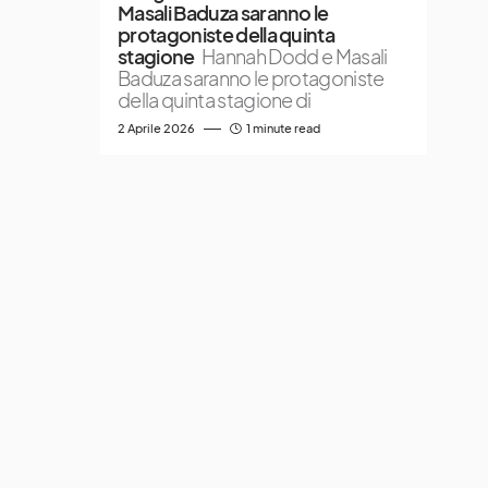
Masali Baduza saranno le
protagoniste della quinta
stagione
Hannah Dodd e Masali
Baduza saranno le protagoniste
della quinta stagione di
2 Aprile 2026
1 minute read