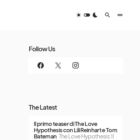
Follow Us
The Latest
Il primo teaser di The Love
Hypothesis con Lili Reinhart e Tom
Bateman
The Love Hypothesis: Il