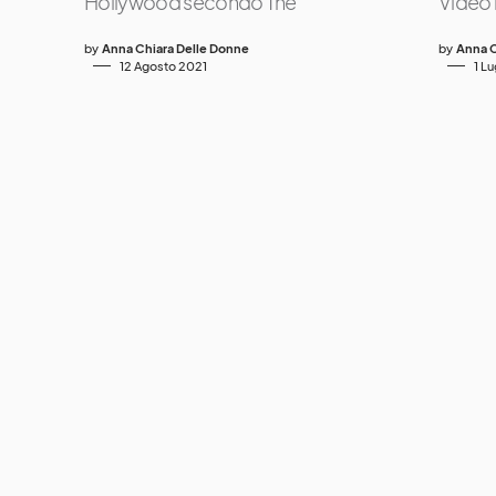
Hollywood secondo The
Video i
by
Anna Chiara Delle Donne
by
Anna C
12 Agosto 2021
1 L