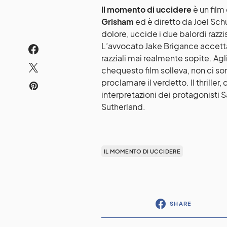
Il momento di uccidere
è un film 
Grisham
ed è diretto da Joel Sch
dolore, uccide i due balordi razzi
L’avvocato Jake Brigance accetta
razziali mai realmente sopite. Agli 
chequesto film solleva, non ci son
proclamare il verdetto. Il thrille
interpretazioni dei protagonisti 
Sutherland.
IL MOMENTO DI UCCIDERE
SHARE