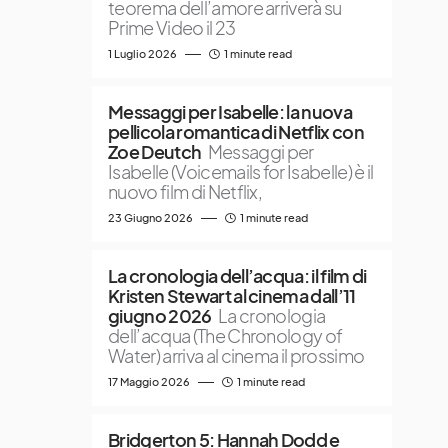
teorema dell’amore arriverà su
Prime Video il 23
1 Luglio 2026
1 minute read
Messaggi per Isabelle: la nuova
pellicola romantica di Netflix con
Zoe Deutch
Messaggi per
Isabelle (Voicemails for Isabelle) è il
nuovo film di Netflix,
23 Giugno 2026
1 minute read
La cronologia dell’acqua: il film di
Kristen Stewart al cinema dall’11
giugno 2026
La cronologia
dell’acqua (The Chronology of
Water) arriva al cinema il prossimo
17 Maggio 2026
1 minute read
Bridgerton 5: Hannah Dodd e