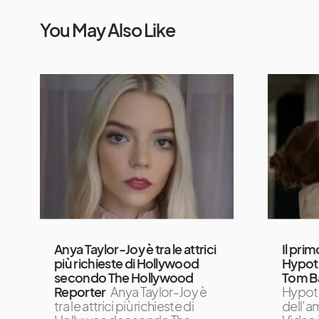
You May Also Like
Anya Taylor-Joy è tra le attrici
Il pri
più richieste di Hollywood
Hypoth
secondo The Hollywood
Tom B
Reporter
Anya Taylor-Joy è
Hypoth
tra le attrici più richieste di
dell’a