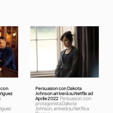
m con
Persuasion con Dakota
riguez
Johnson arriverà su Netflix ad
i
Aprile 2022
Persuasion, con
protagonista Dakota
riguez
Johnson, arriverà su Netflix a