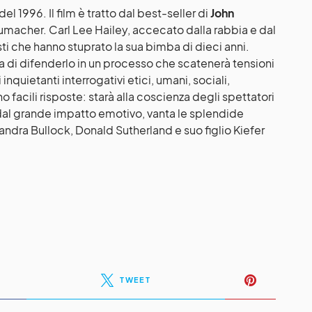
del 1996. Il film è tratto dal best-seller di
John
umacher. Carl Lee Hailey, accecato dalla rabbia e dal
sti che hanno stuprato la sua bimba di dieci anni.
 di difenderlo in un processo che scatenerà tensioni
inquietanti interrogativi etici, umani, sociali,
o facili risposte: starà alla coscienza degli spettatori
r, dal grande impatto emotivo, vanta le splendide
Sandra Bullock, Donald Sutherland e suo figlio Kiefer
TWEET