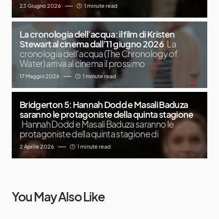
23 Giugno 2026
1 minute read
La cronologia dell’acqua: il film di Kristen
Stewart al cinema dall’11 giugno 2026
La
cronologia dell’acqua (The Chronology of
Water) arriva al cinema il prossimo
17 Maggio 2026
1 minute read
Bridgerton 5: Hannah Dodd e Masali Baduza
saranno le protagoniste della quinta stagione
Hannah Dodd e Masali Baduza saranno le
protagoniste della quinta stagione di
2 Aprile 2026
1 minute read
You May Also Like