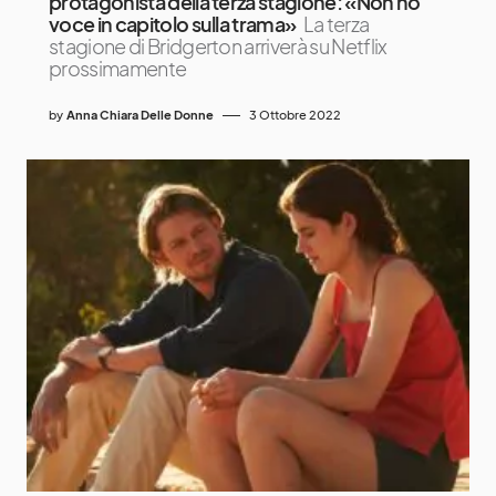
protagonista della terza stagione: «Non ho
voce in capitolo sulla trama»
La terza
stagione di Bridgerton arriverà su Netflix
prossimamente
by
Anna Chiara Delle Donne
3 Ottobre 2022