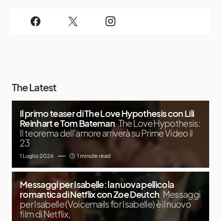
The Latest
Il primo teaser di The Love Hypothesis con Lili
Reinhart e Tom Bateman
The Love Hypothesis:
Il teorema dell’amore arriverà su Prime Video il
23
1 Luglio 2026
1 minute read
Messaggi per Isabelle: la nuova pellicola
romantica di Netflix con Zoe Deutch
Messaggi
per Isabelle (Voicemails for Isabelle) è il nuovo
film di Netflix,