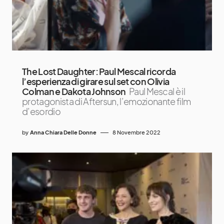
The Lost Daughter: Paul Mescal ricorda
l’esperienza di girare sul set con Olivia
Colman e Dakota Johnson
Paul Mescal è il
protagonista di Aftersun, l’emozionante film
d’esordio
by
Anna Chiara Delle Donne
8 Novembre 2022