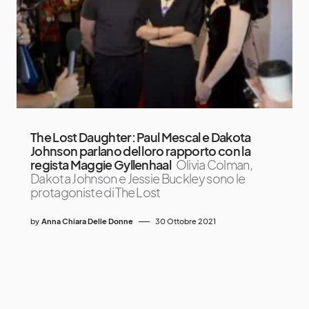
The Lost Daughter: Paul Mescal e Dakota
Johnson parlano del loro rapporto con la
regista Maggie Gyllenhaal
Olivia Colman,
Dakota Johnson e Jessie Buckley sono le
protagoniste di The Lost
by
Anna Chiara Delle Donne
30 Ottobre 2021