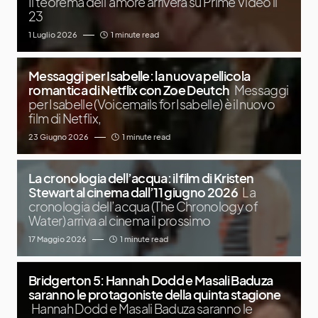
Il teorema dell’amore arriverà su Prime Video il
23
1 Luglio 2026
1 minute read
Messaggi per Isabelle: la nuova pellicola
romantica di Netflix con Zoe Deutch
Messaggi
per Isabelle (Voicemails for Isabelle) è il nuovo
film di Netflix,
23 Giugno 2026
1 minute read
La cronologia dell’acqua: il film di Kristen
Stewart al cinema dall’11 giugno 2026
La
cronologia dell’acqua (The Chronology of
Water) arriva al cinema il prossimo
17 Maggio 2026
1 minute read
Bridgerton 5: Hannah Dodd e Masali Baduza
saranno le protagoniste della quinta stagione
Hannah Dodd e Masali Baduza saranno le