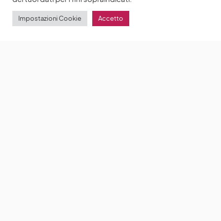
Impostazioni Cookie
Accetto
Purple Hearts 2, Nicholas Galitzine rivela: «Mi
piacerebbe molto tornare a lavorare con Sofia
Carson. Vogliamo una storia avvincente e
originale»
Nicholas Galitzine vorrebbe Purple Hearts
2
by
Anna Chiara Delle Donne
11 Settembre 2022