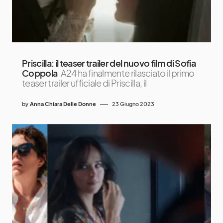
Priscilla: il teaser trailer del nuovo film di Sofia
Coppola
A24 ha finalmente rilasciato il primo
teaser trailer ufficiale di Priscilla, il
by
Anna Chiara Delle Donne
23 Giugno 2023