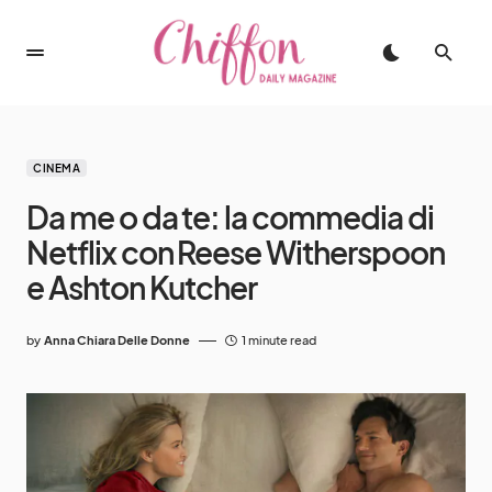
CINEMA
Da me o da te: la commedia di
Netflix con Reese Witherspoon
e Ashton Kutcher
by
Anna Chiara Delle Donne
1 minute read