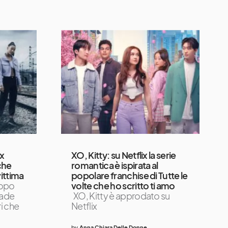
ix
XO, Kitty: su Netflix la serie
che
romantica è ispirata al
vittima
popolare franchise di Tutte le
opo
volte che ho scritto ti amo
cade
XO, Kitty è approdato su
i che
Netflix
by
Anna Chiara Delle Donne