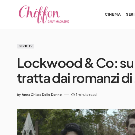
CINEMA
SERI
SERIE TV
Lockwood & Co: su Ne
tratta dai romanzi d
by
Anna Chiara Delle Donne
1 minute read