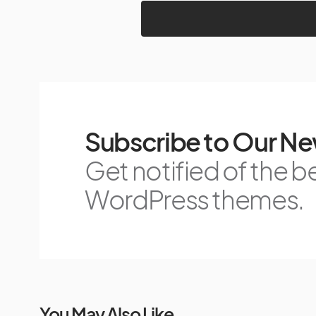
Subscribe to Our Ne
Get notified of the b
WordPress themes.
You May Also Like