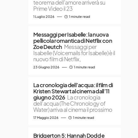
teorema dell’amore arriverà su
Prime Video il 23
1 Luglio 2026
1 minute read
Messaggi per Isabelle: la nuova
pellicola romantica di Netflix con
Zoe Deutch
Messaggi per
Isabelle (Voicemails for Isabelle) è il
nuovo film di Netflix,
23 Giugno 2026
1 minute read
La cronologia dell’acqua: il film di
Kristen Stewart al cinema dall’11
giugno 2026
La cronologia
dell’acqua (The Chronology of
Water) arriva al cinema il prossimo
17 Maggio 2026
1 minute read
Bridgerton 5: Hannah Dodd e