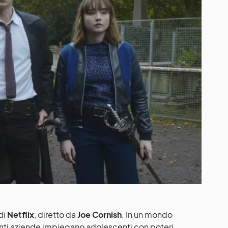
di
Netflix
, diretto da
Joe Cornish
. In un mondo
tenti aziende impiegano adolescenti con poteri