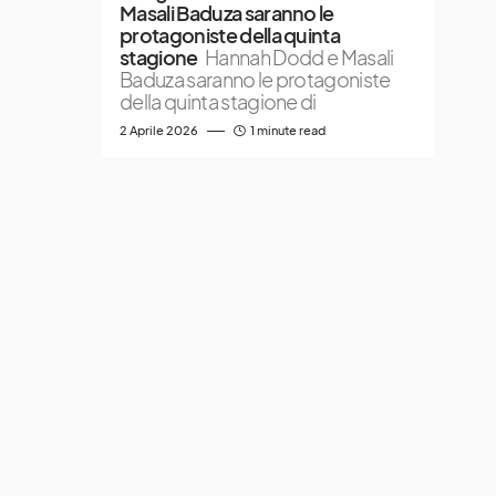
Masali Baduza saranno le
protagoniste della quinta
stagione
Hannah Dodd e Masali
Baduza saranno le protagoniste
della quinta stagione di
2 Aprile 2026
1 minute read