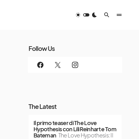
Follow Us
The Latest
Il primo teaser di The Love
Hypothesis con Lili Reinhart e Tom
Bateman
The Love Hypothesis: Il