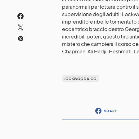
paranormali per lottare contro il
supervisione degli adulti: Lock
imprenditore ribelle tormentato 
eccentrico braccio destro George
incredibili poteri, questo trio a
mistero che cambierà il corso de
Chapman, Ali Hadji-Heshmati. La s
LOCKWOOD & CO.
SHARE