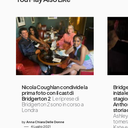
Nicola Coughlan condivide la
Bridge
prima foto con il cast di
inizia 
Bridgerton 2
Le riprese di
stagio
Bridgerton 2 sono in corso a
Anthon
Londra
storia
Ashley
torner
by
Anna Chiara Delle Donne
Kate e
4 Luglio 2021