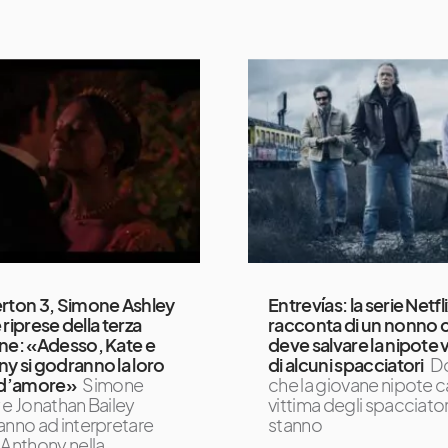
rton 3, Simone Ashley
Entrevías: la serie Netfl
le riprese della terza
racconta di un nonno 
ne: «Adesso, Kate e
deve salvare la nipote 
y si godranno la loro
di alcuni spacciatori
D
 d’amore»
Simone
che la giovane nipote 
 e Jonathan Bailey
vittima degli spacciator
anno ad interpretare
stanno
 Anthony nella