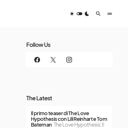
Follow Us
The Latest
Il primo teaser di The Love
Hypothesis con Lili Reinhart e Tom
Bateman
The Love Hypothesis: Il