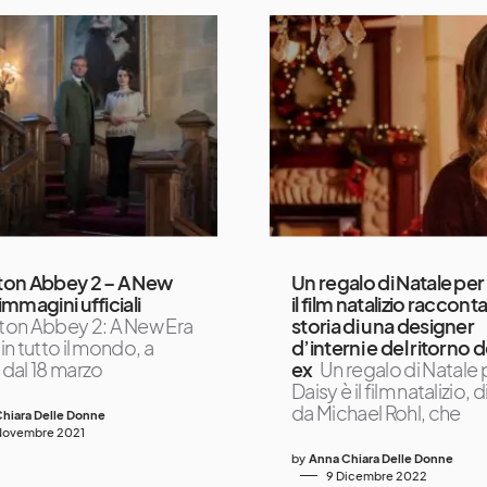
on Abbey 2 – A New
Un regalo di Natale per
 immagini ufficiali
il film natalizio racconta
on Abbey 2: A New Era
storia di una designer
 in tutto il mondo, a
d’interni e del ritorno 
 dal 18 marzo
ex
Un regalo di Natale 
Daisy è il film natalizio, 
da Michael Rohl, che
hiara Delle Donne
Novembre 2021
by
Anna Chiara Delle Donne
9 Dicembre 2022