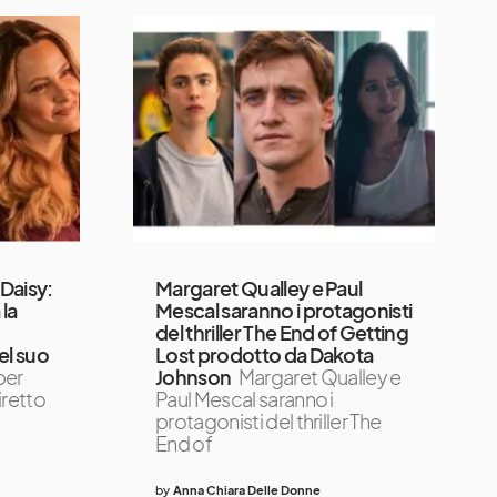
 Daisy:
Margaret Qualley e Paul
 la
Mescal saranno i protagonisti
del thriller The End of Getting
del suo
Lost prodotto da Dakota
per
Johnson
Margaret Qualley e
diretto
Paul Mescal saranno i
protagonisti del thriller The
End of
by
Anna Chiara Delle Donne