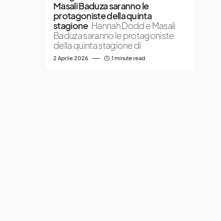
Masali Baduza saranno le
protagoniste della quinta
stagione
Hannah Dodd e Masali
Baduza saranno le protagoniste
della quinta stagione di
2 Aprile 2026
1 minute read