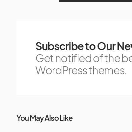
Subscribe to Our Ne
Get notified of the b
WordPress themes.
You May Also Like