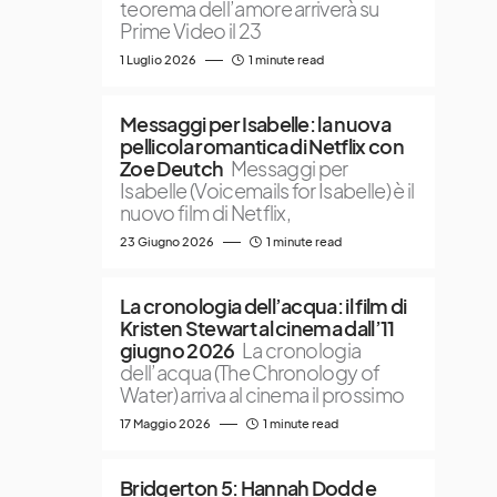
teorema dell’amore arriverà su
Prime Video il 23
1 Luglio 2026
1 minute read
Messaggi per Isabelle: la nuova
pellicola romantica di Netflix con
Zoe Deutch
Messaggi per
Isabelle (Voicemails for Isabelle) è il
nuovo film di Netflix,
23 Giugno 2026
1 minute read
La cronologia dell’acqua: il film di
Kristen Stewart al cinema dall’11
giugno 2026
La cronologia
dell’acqua (The Chronology of
Water) arriva al cinema il prossimo
17 Maggio 2026
1 minute read
Bridgerton 5: Hannah Dodd e