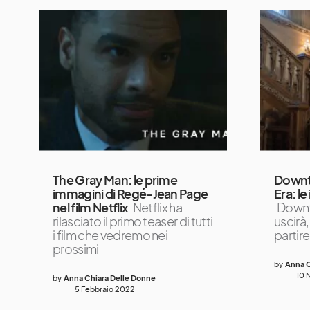
The Gray Man: le prime
Downt
immagini di Regé-Jean Page
Era: le
nel film Netflix
Netflix ha
Downt
rilasciato il primo teaser di tutti
uscirà,
i film che vedremo nei
partire
prossimi
by
Anna C
10 
by
Anna Chiara Delle Donne
5 Febbraio 2022