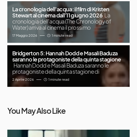
La cronologia dell’acqua: il film di Kristen
Stewart al cinema dall’11 giugno 2026
La
cronologia dell’acqua (The Chronology of
Water) arriva al cinema il prossimo
17 Maggio 2026
1 minute read
Bridgerton 5: Hannah Dodd e Masali Baduza
saranno le protagoniste della quinta stagione
Hannah Dodd e Masali Baduza saranno le
protagoniste della quinta stagione di
2 Aprile 2026
1 minute read
You May Also Like