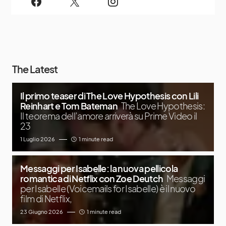
The Latest
Il primo teaser di The Love Hypothesis con Lili
Reinhart e Tom Bateman
The Love Hypothesis:
Il teorema dell’amore arriverà su Prime Video il
23
1 Luglio 2026
1 minute read
Messaggi per Isabelle: la nuova pellicola
romantica di Netflix con Zoe Deutch
Messaggi
per Isabelle (Voicemails for Isabelle) è il nuovo
film di Netflix,
23 Giugno 2026
1 minute read