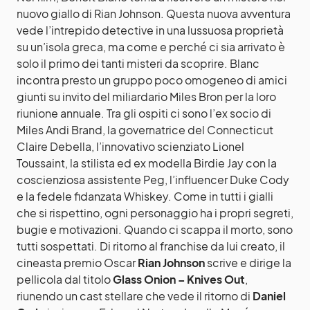
nuovo giallo di Rian Johnson. Questa nuova avventura
vede l’intrepido detective in una lussuosa proprietà
su un’isola greca, ma come e perché ci sia arrivato è
solo il primo dei tanti misteri da scoprire. Blanc
incontra presto un gruppo poco omogeneo di amici
giunti su invito del miliardario Miles Bron per la loro
riunione annuale. Tra gli ospiti ci sono l’ex socio di
Miles Andi Brand, la governatrice del Connecticut
Claire Debella, l’innovativo scienziato Lionel
Toussaint, la stilista ed ex modella Birdie Jay con la
coscienziosa assistente Peg, l’influencer Duke Cody
e la fedele fidanzata Whiskey. Come in tutti i gialli
che si rispettino, ogni personaggio ha i propri segreti,
bugie e motivazioni. Quando ci scappa il morto, sono
tutti sospettati. Di ritorno al franchise da lui creato, il
cineasta premio Oscar
Rian Johnson
scrive e dirige la
pellicola dal titolo
Glass Onion – Knives Out
,
riunendo un cast stellare che vede il ritorno di
Daniel