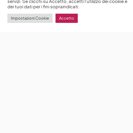
servizi. Se clicchi su Accetto, accetti l'utilizzo dei cookie e
dei tuoi dati per i fini sopraindicati.
Impostazioni Cookie
Accetto
Tomb Raider: Alicia Vikander è Lara Croft
Alicia
Vikander è Lara Croft in Tomb Raider, la pellicola del
2018 diretta da
by
Anna Chiara Delle Donne
25 Agosto 2021