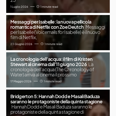
1 Luglio 2026
1 minute read
Messaggi per Isabelle: la nuova pellicola
romantica di Netflix con Zoe Deutch
Messaggi
per Isabelle (Voicemails for Isabelle) è il nuovo
film di Netflix,
23 Giugno 2026
1 minute read
La cronologia dell’acqua: il film di Kristen
Stewart al cinema dall’11 giugno 2026
La
cronologia dell’acqua (The Chronology of
Water) arriva al cinema il prossimo
17 Maggio 2026
1 minute read
Bridgerton 5: Hannah Dodd e Masali Baduza
saranno le protagoniste della quinta stagione
Hannah Dodd e Masali Baduza saranno le
protagoniste della quinta stagione di