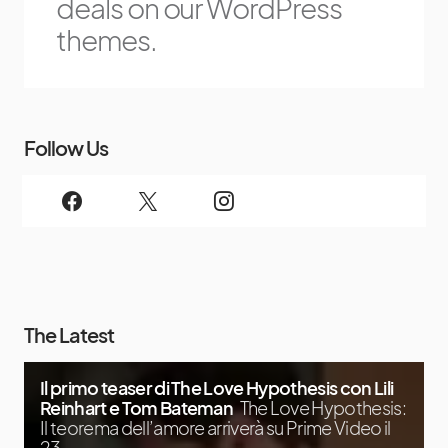
deals on our WordPress
themes.
Follow Us
The Latest
Il primo teaser di The Love Hypothesis con Lili
Reinhart e Tom Bateman
The Love Hypothesis:
Il teorema dell’amore arriverà su Prime Video il
23