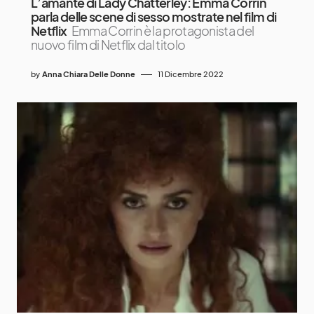
L’amante di Lady Chatterley: Emma Corrin
parla delle scene di sesso mostrate nel film di
Netflix
Emma Corrin è la protagonista del
nuovo film di Netflix dal titolo
by
Anna Chiara Delle Donne
11 Dicembre 2022