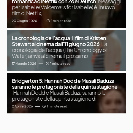
romantica di Netflix con Zoe Deutch
Messaggi
per Isabelle (Voicemails for Isabelle) è il nuovo
film di Netflix,
23 Giugno 2026
1 minute read
La cronologia dell’acqua: il film di Kristen
Stewart al cinema dall’11 giugno 2026
La
cronologia dell’acqua (The Chronology of
Water) arriva al cinema il prossimo
17 Maggio 2026
1 minute read
Bridgerton 5: Hannah Dodd e Masali Baduza
saranno le protagoniste della quinta stagione
Hannah Dodd e Masali Baduza saranno le
protagoniste della quinta stagione di
2 Aprile 2026
1 minute read