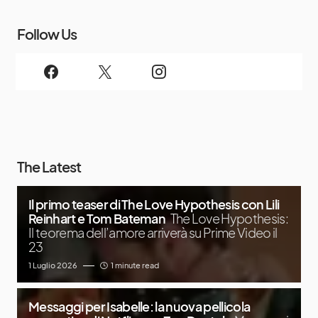
Follow Us
The Latest
Il primo teaser di The Love Hypothesis con Lili
Reinhart e Tom Bateman
The Love Hypothesis:
Il teorema dell’amore arriverà su Prime Video il
23
1 Luglio 2026
1 minute read
Messaggi per Isabelle: la nuova pellicola