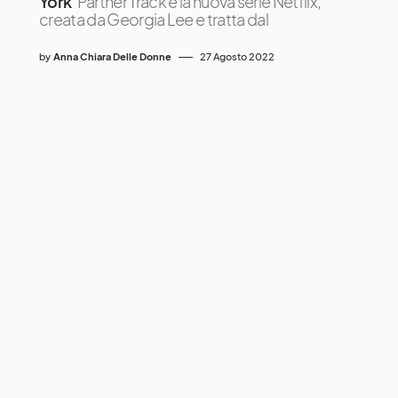
York
Partner Track è la nuova serie Netflix,
creata da Georgia Lee e tratta dal
by
Anna Chiara Delle Donne
27 Agosto 2022