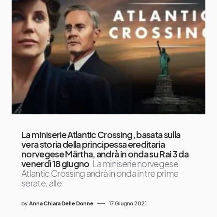
La miniserie Atlantic Crossing, basata sulla
vera storia della principessa ereditaria
norvegese Märtha, andrà in onda su Rai 3 da
venerdì 18 giugno
La miniserie norvegese
Atlantic Crossing andrà in onda in tre prime
serate, alle
by
Anna Chiara Delle Donne
17 Giugno 2021