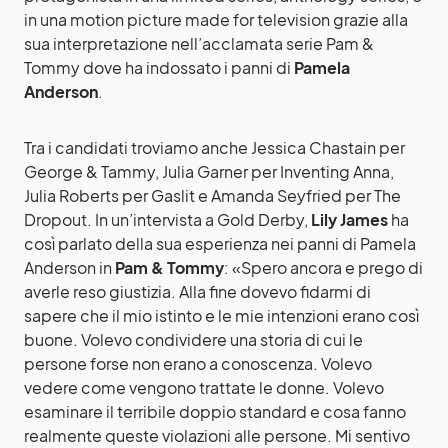
in una motion picture made for television grazie alla
sua interpretazione nell’acclamata serie Pam &
Tommy dove ha indossato i panni di
Pamela
Anderson
.
Tra i candidati troviamo anche Jessica Chastain per
George & Tammy, Julia Garner per Inventing Anna,
Julia Roberts per Gaslit e Amanda Seyfried per The
Dropout. In un’intervista a Gold Derby,
Lily James
ha
così parlato della sua esperienza nei panni di Pamela
Anderson in
Pam & Tommy
: «Spero ancora e prego di
averle reso giustizia. Alla fine dovevo fidarmi di
sapere che il mio istinto e le mie intenzioni erano così
buone. Volevo condividere una storia di cui le
persone forse non erano a conoscenza. Volevo
vedere come vengono trattate le donne. Volevo
esaminare il terribile doppio standard e cosa fanno
realmente queste violazioni alle persone. Mi sentivo