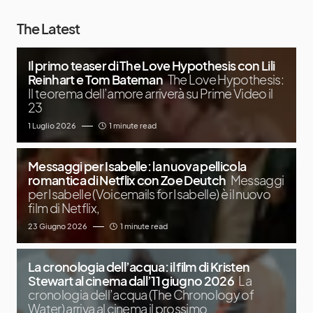
The Latest
Il primo teaser di The Love Hypothesis con Lili
Reinhart e Tom Bateman
The Love Hypothesis:
Il teorema dell’amore arriverà su Prime Video il
23
1 Luglio 2026
1 minute read
Messaggi per Isabelle: la nuova pellicola
romantica di Netflix con Zoe Deutch
Messaggi
per Isabelle (Voicemails for Isabelle) è il nuovo
film di Netflix,
23 Giugno 2026
1 minute read
La cronologia dell’acqua: il film di Kristen
Stewart al cinema dall’11 giugno 2026
La
cronologia dell’acqua (The Chronology of
Water) arriva al cinema il prossimo