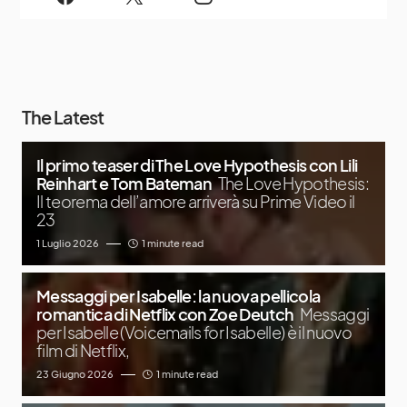
The Latest
Il primo teaser di The Love Hypothesis con Lili
Reinhart e Tom Bateman
The Love Hypothesis:
Il teorema dell’amore arriverà su Prime Video il
23
1 Luglio 2026
1 minute read
Messaggi per Isabelle: la nuova pellicola
romantica di Netflix con Zoe Deutch
Messaggi
per Isabelle (Voicemails for Isabelle) è il nuovo
film di Netflix,
23 Giugno 2026
1 minute read