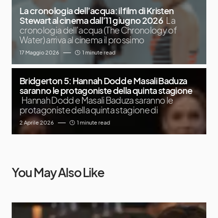
La cronologia dell’acqua: il film di Kristen
Stewart al cinema dall’11 giugno 2026
La
cronologia dell’acqua (The Chronology of
Water) arriva al cinema il prossimo
17 Maggio 2026
1 minute read
Bridgerton 5: Hannah Dodd e Masali Baduza
saranno le protagoniste della quinta stagione
Hannah Dodd e Masali Baduza saranno le
protagoniste della quinta stagione di
2 Aprile 2026
1 minute read
You May Also Like