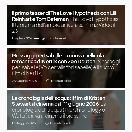
Il primo teaser di The Love Hypothesis con Lili
Reinhart e Tom Bateman
The Love Hypothesis:
Il teorema dell’amore arriverà su Prime Video il
23
1 Luglio 2026
1 minute read
Messaggi per Isabelle: la nuova pellicola
romantica di Netflix con Zoe Deutch
Messaggi
per Isabelle (Voicemails for Isabelle) è il nuovo
film di Netflix,
23 Giugno 2026
1 minute read
La cronologia dell’acqua: il film di Kristen
Stewart al cinema dall’11 giugno 2026
La
cronologia dell’acqua (The Chronology of
Water) arriva al cinema il prossimo
17 Maggio 2026
1 minute read