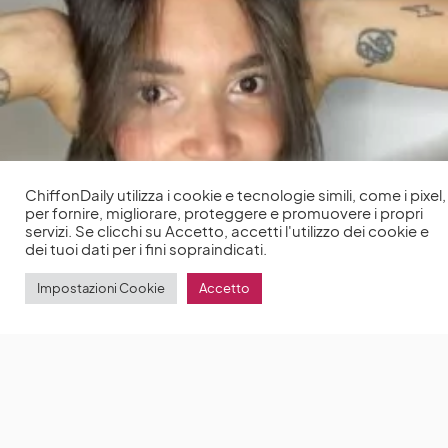
ChiffonDaily utilizza i cookie e tecnologie simili, come i pixel,
per fornire, migliorare, proteggere e promuovere i propri
servizi. Se clicchi su Accetto, accetti l'utilizzo dei cookie e
dei tuoi dati per i fini sopraindicati.
Impostazioni Cookie
Accetto
I consigli di Chiara Pallotta, consulente di immagine
& Bridal Stylist, per uno stile perfetto
Ecco i consigli
di Chiara Pallotta, la consulente di immagine & Bridal
by
Anna Chiara Delle Donne
22 Novembre 2022