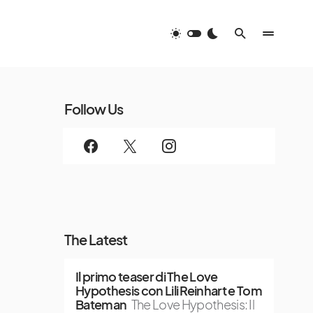
Follow Us
The Latest
Il primo teaser di The Love
Hypothesis con Lili Reinhart e Tom
Bateman
The Love Hypothesis: Il