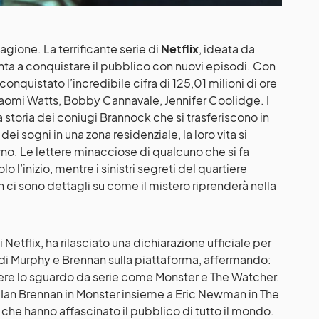
gione. La terrificante serie di
Netflix
, ideata da
nta a conquistare il pubblico con nuovi episodi. Con
onquistato l’incredibile cifra di 125,01 milioni di ore
 Naomi Watts, Bobby Cannavale, Jennifer Coolidge. I
 storia dei coniugi Brannock che si trasferiscono in
i sogni in una zona residenziale, la loro vita si
no. Le lettere minacciose di qualcuno che si fa
l’inizio, mentre i sinistri segreti del quartiere
ci sono dettagli su come il mistero riprenderà nella
 Netflix, ha rilasciato una dichiarazione ufficiale per
 di Murphy e Brennan sulla piattaforma, affermando:
liere lo sguardo da serie come Monster e The Watcher.
e Ian Brennan in Monster insieme a Eric Newman in The
 che hanno affascinato il pubblico di tutto il mondo.