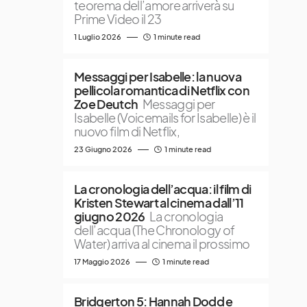
teorema dell’amore arriverà su
Prime Video il 23
1 Luglio 2026
1 minute read
Messaggi per Isabelle: la nuova
pellicola romantica di Netflix con
Zoe Deutch
Messaggi per
Isabelle (Voicemails for Isabelle) è il
nuovo film di Netflix,
23 Giugno 2026
1 minute read
La cronologia dell’acqua: il film di
Kristen Stewart al cinema dall’11
giugno 2026
La cronologia
dell’acqua (The Chronology of
Water) arriva al cinema il prossimo
17 Maggio 2026
1 minute read
Bridgerton 5: Hannah Dodd e