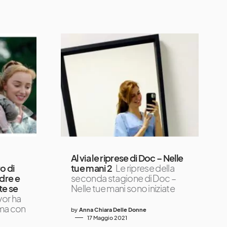
Al via le riprese di Doc – Nelle
o di
tue mani 2
Le riprese della
dre e
seconda stagione di Doc –
te se
Nelle tue mani sono iniziate
or ha
ma con
by
Anna Chiara Delle Donne
17 Maggio 2021