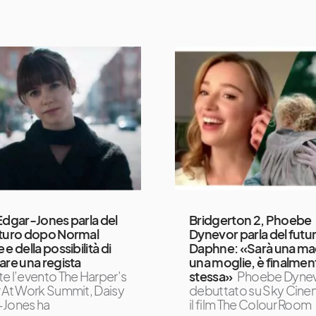
Edgar-Jones parla del
Bridgerton 2, Phoebe
uturo dopo Normal
Dynevor parla del futur
e della possibilità di
Daphne: «Sarà una ma
are una regista
una moglie, è finalmen
e l’evento The Harper’s
stessa»
Phoebe Dynev
 At Work Summit, Daisy
debuttato su Sky Cine
-Jones ha
il film The Colour Room