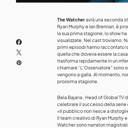
The Watcher
avrà una seconda sta
Ryan Murphy e Ian Brennan, è pro
la sua prima stagione, lo show ha c
visualizzate. Nel cast troviamo:
primi episodi hanno raccontato la
quella che doveva essere la casa de
trasforma rapidamente in un infer
chiamare “L’Osservatore” sono solo 
vengono a galla. Al momento, non 
prossima stagione.
Bela Bajaria , Head of Global TV di
celebrare il successo della serie
«Il pubblico non riesce a distog
Il team creativo di Ryan Murphy 
Watcher sono narratori magistrali