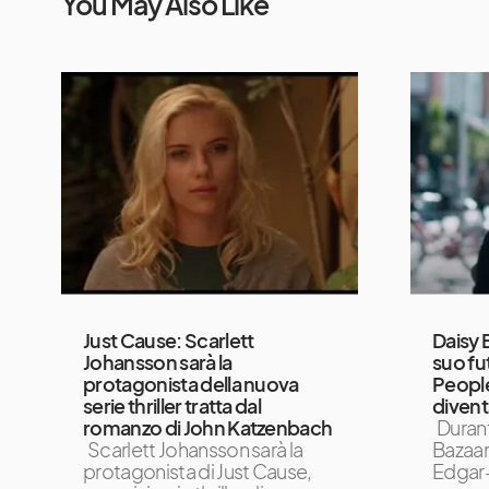
You May Also Like
Just Cause: Scarlett
Daisy 
Johansson sarà la
suo f
protagonista della nuova
People 
serie thriller tratta dal
divent
romanzo di John Katzenbach
Durant
Scarlett Johansson sarà la
Bazaar
protagonista di Just Cause,
Edgar