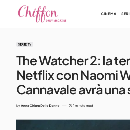
CINEMA
SERI
SERIE TV
The Watcher 2: la ter
Netflix con Naomi 
Cannavale avrà una
by
Anna Chiara Delle Donne
1 minute read