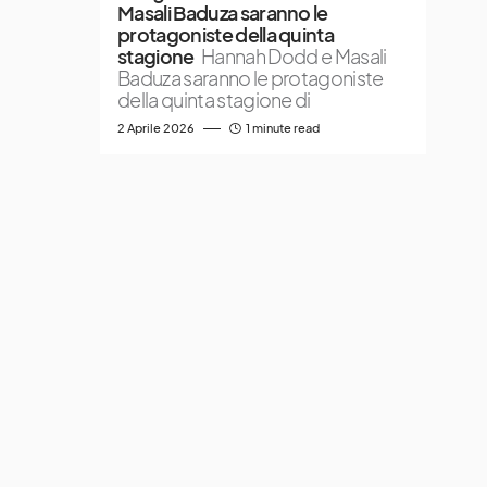
Masali Baduza saranno le
protagoniste della quinta
stagione
Hannah Dodd e Masali
Baduza saranno le protagoniste
della quinta stagione di
2 Aprile 2026
1 minute read