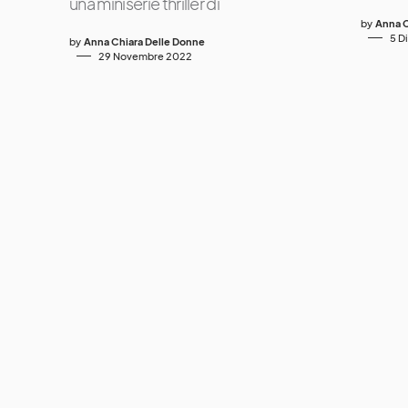
una miniserie thriller di
by
Anna C
5 D
by
Anna Chiara Delle Donne
29 Novembre 2022