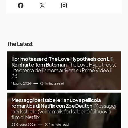
The Latest
Il primo teaser di The Love Hypothesis con Lili
Reinhart e Tom Bateman
The Love Hypothesis:
Il teorema dell’amore arriverà su Prime Video il
23
1 Luglio 2026
1 minute read
Messaggi per Isabelle: la nuova pellicola
romantica di Netflix con Zoe Deutch
Messaggi
per Isabelle (Voicemails for Isabelle) è il nuovo
film di Netflix,
23 Giugno 2026
1 minute read