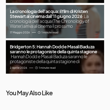
La cronologia dell’acqua: il film di Kristen
Stewart al cinema dall’11 giugno 2026
La
cronologia dell’acqua (The Chronology of
Water) arriva al cinema il prossimo
17 Maggio 2026
1 minute read
Bridgerton 5: Hannah Dodd e Masali Baduza
saranno le protagoniste della quinta stagione
Hannah Dodd e Masali Baduza saranno le
protagoniste della quinta stagione di
2 Aprile 2026
1 minute read
You May Also Like