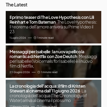
The Latest
Il primo teaser di The Love Hypothesis con Lili
Reinhart e Tom Bateman
The Love Hypothesis:
Il teorema dell’amore arriverà su Prime Video il
23
1 Luglio 2026
1 minute read
Messaggi per Isabelle: la nuova pellicola
romantica di Netflix con Zoe Deutch
Messaggi
per Isabelle (Voicemails for Isabelle) è il nuovo
film di Netflix,
23 Giugno 2026
1 minute read
La cronologia dell’acqua: il film di Kristen
Stewart al cinema dall’11 giugno 2026
La
cronologia dell’acqua (The Chronology of
Water) arriva al cinema il prossimo
17 Maggio 2026
1 minute read