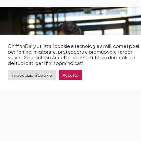
ChiffonDaily utilizza i cookie e tecnologie simili, come i pixel,
per fornire, migliorare, proteggere e promuovere i propri
servizi. Se clicchi su Accetto, accetti l'utilizzo dei cookie e
dei tuoi dati per i fini sopraindicati.
Impostazioni Cookie
Accetto
Senden Daha Güzel: la trama della sesta puntata
della serie romantica con Cemre Baysel e Burak
Çelik
Senden Daha Güzel è l’amata serie di Fox