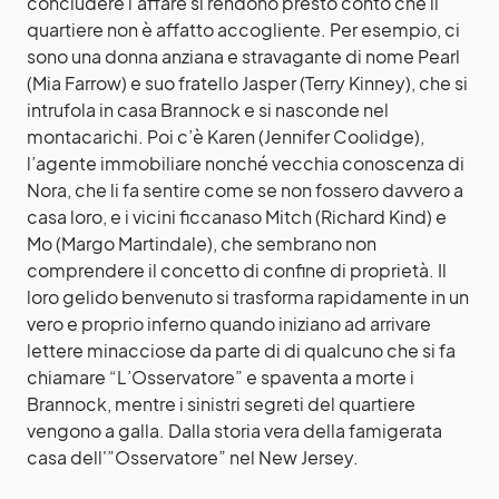
concludere l’affare si rendono presto conto che il
quartiere non è affatto accogliente. Per esempio, ci
sono una donna anziana e stravagante di nome Pearl
(Mia Farrow) e suo fratello Jasper (Terry Kinney), che si
intrufola in casa Brannock e si nasconde nel
montacarichi. Poi c’è Karen (Jennifer Coolidge),
l’agente immobiliare nonché vecchia conoscenza di
Nora, che li fa sentire come se non fossero davvero a
casa loro, e i vicini ficcanaso Mitch (Richard Kind) e
Mo (Margo Martindale), che sembrano non
comprendere il concetto di confine di proprietà. Il
loro gelido benvenuto si trasforma rapidamente in un
vero e proprio inferno quando iniziano ad arrivare
lettere minacciose da parte di di qualcuno che si fa
chiamare “L’Osservatore” e spaventa a morte i
Brannock, mentre i sinistri segreti del quartiere
vengono a galla. Dalla storia vera della famigerata
casa dell'”Osservatore” nel New Jersey.