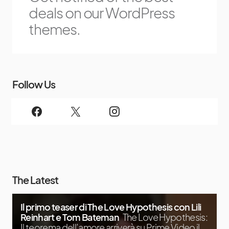
deals on our WordPress
themes.
Follow Us
The Latest
Il primo teaser di The Love Hypothesis con Lili
Reinhart e Tom Bateman
The Love Hypothesis:
Il teorema dell’amore arriverà su Prime Video il