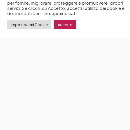
per fornire, migliorare, proteggere e promuovere i propri
servizi. Se clicchi su Accetto, accetti l'utilizzo dei cookie e
dei tuoi dati per i fini sopraindicati.
Impostazioni Cookie
Accetto
Emily in Paris 5 ci sarà? Lily Collins parla della quinta
stagione della serie Netflix
Lily Collins è tornata su
Netflix con la quarta stagione di Emily in Paris
by
Anna Chiara Delle Donne
20 Agosto 2024