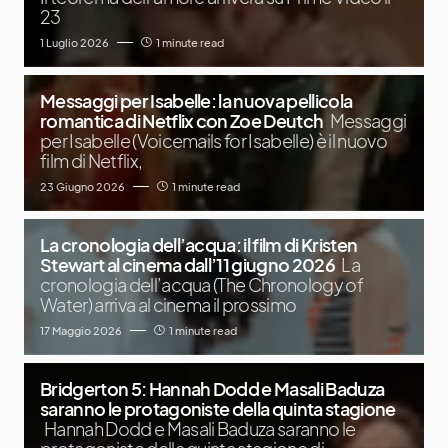
23
1 Luglio 2026
1 minute read
Messaggi per Isabelle: la nuova pellicola
romantica di Netflix con Zoe Deutch
Messaggi
per Isabelle (Voicemails for Isabelle) è il nuovo
film di Netflix,
23 Giugno 2026
1 minute read
La cronologia dell’acqua: il film di Kristen
Stewart al cinema dall’11 giugno 2026
La
cronologia dell’acqua (The Chronology of
Water) arriva al cinema il prossimo
17 Maggio 2026
1 minute read
Bridgerton 5: Hannah Dodd e Masali Baduza
saranno le protagoniste della quinta stagione
Hannah Dodd e Masali Baduza saranno le