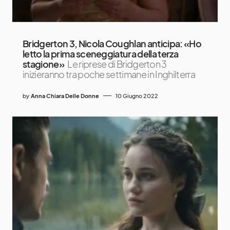
Bridgerton 3, Nicola Coughlan anticipa: «Ho
letto la prima sceneggiatura della terza
stagione»
Le riprese di Bridgerton 3
inizieranno tra poche settimane in Inghilterra
by
Anna Chiara Delle Donne
10 Giugno 2022