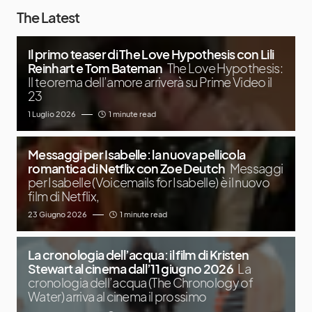
The Latest
Il primo teaser di The Love Hypothesis con Lili
Reinhart e Tom Bateman
The Love Hypothesis:
Il teorema dell’amore arriverà su Prime Video il
23
1 Luglio 2026
1 minute read
Messaggi per Isabelle: la nuova pellicola
romantica di Netflix con Zoe Deutch
Messaggi
per Isabelle (Voicemails for Isabelle) è il nuovo
film di Netflix,
23 Giugno 2026
1 minute read
La cronologia dell’acqua: il film di Kristen
Stewart al cinema dall’11 giugno 2026
La
cronologia dell’acqua (The Chronology of
Water) arriva al cinema il prossimo