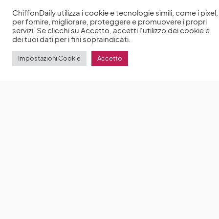
ChiffonDaily utilizza i cookie e tecnologie simili, come i pixel,
per fornire, migliorare, proteggere e promuovere i propri
servizi. Se clicchi su Accetto, accetti l'utilizzo dei cookie e
dei tuoi dati per i fini sopraindicati.
Impostazioni Cookie
Accetto
Barbie: Greta Gerwig si è rifiutata di tagliare
l’emozionante scena tra Margot Robbie e
un’anziana donna
Barbie sta conquistando il mondo
by
Anna Chiara Delle Donne
23 Luglio 2023