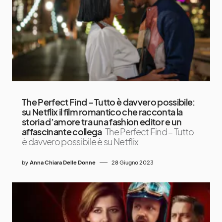
The Perfect Find – Tutto è davvero possibile:
su Netflix il film romantico che racconta la
storia d’amore tra una fashion editor e un
affascinante collega
The Perfect Find – Tutto
è davvero possibile è su Netflix
by
Anna Chiara Delle Donne
28 Giugno 2023