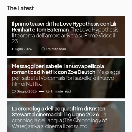
The Latest
Il primo teaser di The Love Hypothesis con Lili
Reinhart e Tom Bateman
The Love Hypothesis:
Il teorema dell’amore arriverà su Prime Video il
23
1 Luglio 2026
1 minute read
Messaggi per Isabelle: la nuova pellicola
romantica di Netflix con Zoe Deutch
Messaggi
per Isabelle (Voicemails for Isabelle) è il nuovo
film di Netflix,
23 Giugno 2026
1 minute read
La cronologia dell’acqua: il film di Kristen
Stewart al cinema dall’11 giugno 2026
La
cronologia dell’acqua (The Chronology of
Water) arriva al cinema il prossimo