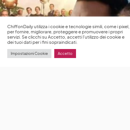
ChiffonDaily utilizza i cookie e tecnologie simili, come i pixel,
per fornire, migliorare, proteggere e promuovere i propri
servizi. Se clicchi su Accetto, accetti l'utilizzo dei cookie e
dei tuoi dati per i fini sopraindicati.
Impostazioni Cookie
Accetto
Hugh Bonneville rivela: «Downton Abbey ha
contribuito al successo di Bridgerton»
La star di
Downton Abbey, Hugh Bonneville, ha recentemente
affermato che il