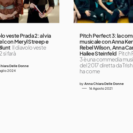
olo veste Prada 2: al via
Pitch Perfect 3: la c
uel con Meryl Streep e
musicale con Anna Ken
Blunt
Il diavolo veste
Rebel Wilson, Anna C
 si farà
Hailee Steinfeld
Pitch 
3 è una commedia musi
del 2017 diretta da Trish
hiara Delle Donne
ha come
Luglio 2024
by
Anna Chiara Delle Donne
16 Agosto 2021