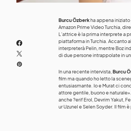
Burcu Özberk
ha appena iniziato 
Amazon Prime Video Turchia, dire
L’attrice è la prima interprete a 
piattaforma in Turchia. Accanto a
interpreterà Pelin, mentre Boz ind
di due persone intrappolate in u
In una recente intervista,
Burcu Ö
film ma quando ho letto la sceneg
entusiasmante. Io e Murat ci con
attore gentile, buono e natural
anche ?erif Erol, Devrim Yakut, F
ur Uzunel e Selen Soyder. Il film 