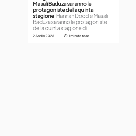
Masali Baduza saranno le
protagoniste della quinta
stagione
Hannah Dodd e Masali
Baduza saranno le protagoniste
della quinta stagione di
2 Aprile 2026
1 minute read