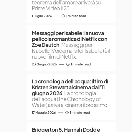
teorema dell’amore arriverà su
Prime Video il 23
1 Luglio 2026
1 minute read
Messaggi per Isabelle: la nuova
pellicola romantica di Netflix con
Zoe Deutch
Messaggi per
Isabelle (Voicemails for Isabelle) è il
nuovo film di Netflix,
23 Giugno 2026
1 minute read
La cronologia dell’acqua: il film di
Kristen Stewart al cinema dall’11
giugno 2026
La cronologia
dell’acqua (The Chronology of
Water) arriva al cinema il prossimo
17 Maggio 2026
1 minute read
Bridgerton 5: Hannah Dodd e