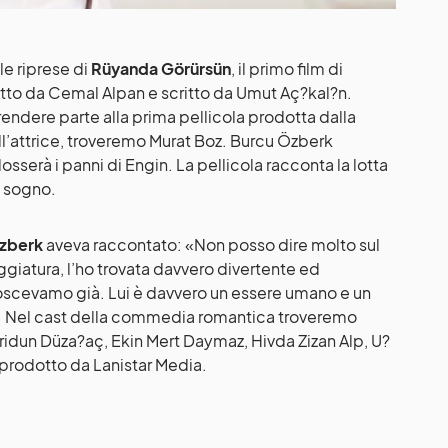
le riprese di
Rüyanda Görürsün
, il primo film di
tto da Cemal Alpan e scritto da Umut Aç?kal?n.
prendere parte alla prima pellicola prodotta dalla
ll’attrice, troveremo Murat Boz. Burcu Özberk
osserà i panni di Engin. La pellicola racconta la lotta
n sogno.
zberk
aveva raccontato: «Non posso dire molto sul
giatura, l’ho trovata davvero divertente ed
oscevamo già. Lui è davvero un essere umano e un
e». Nel cast della commedia romantica troveremo
eridun Düza?aç, Ekin Mert Daymaz, Hivda Zizan Alp, U?
è prodotto da Lanistar Media.