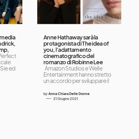
ommedia
Anne Hathaway sarà la
drick,
protagonista di The idea of
amp,
you, l’adattamento
Perfect
cinematografico del
cale
romanzo di Robinne Lee
 Sie ed
Amazon Studios e Welle
Entertainment hanno stretto
un accordo per sviluppare il
by
Anna Chiara Delle Donne
21 Giugno 2021