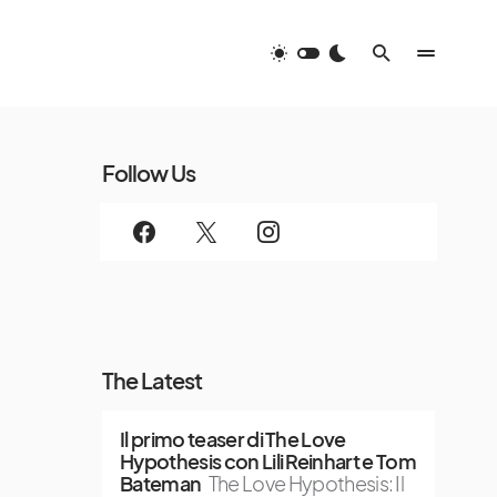
Follow Us
The Latest
Il primo teaser di The Love
Hypothesis con Lili Reinhart e Tom
Bateman
The Love Hypothesis: Il