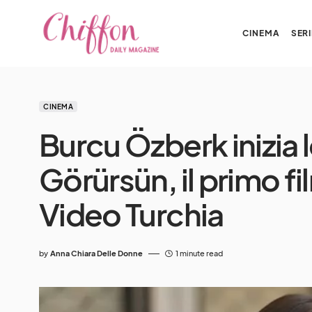
CINEMA
SERI
CINEMA
Burcu Özberk inizia 
Görürsün, il primo f
Video Turchia
by
Anna Chiara Delle Donne
1 minute read