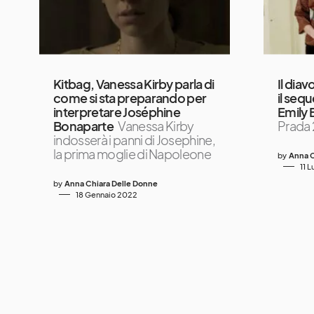
Kitbag, Vanessa Kirby parla di
Il diav
come si sta preparando per
il seq
interpretare Joséphine
Emily 
Bonaparte
Vanessa Kirby
Prada 2
indosserà i panni di Josephine,
la prima moglie di Napoleone
by
Anna C
11 
by
Anna Chiara Delle Donne
18 Gennaio 2022