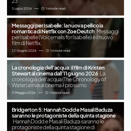
23
1 Luglio 2026
1 minute read
Messaggi per Isabelle: la nuova pellicola
romantica di Netflix con Zoe Deutch
Messaggi
per Isabelle (Voicemails for Isabelle) è il nuovo
film di Netflix,
23 Giugno 2026
1 minute read
La cronologia dell’acqua: il film di Kristen
Stewart al cinema dall’11 giugno 2026
La
cronologia dell’acqua (The Chronology of
Water) arriva al cinema il prossimo
17 Maggio 2026
1 minute read
Bridgerton 5: Hannah Dodd e Masali Baduza
saranno le protagoniste della quinta stagione
Hannah Dodd e Masali Baduza saranno le
protagoniste della quinta stagione di