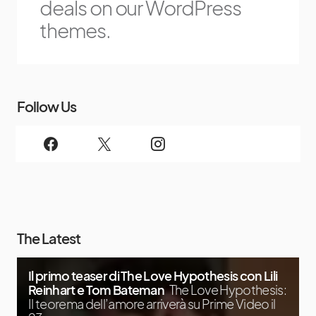
deals on our WordPress
themes.
Follow Us
The Latest
Il primo teaser di The Love Hypothesis con Lili
Reinhart e Tom Bateman
The Love Hypothesis:
Il teorema dell’amore arriverà su Prime Video il