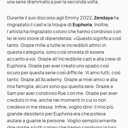
una serie drammatica per la seconda volta.
Durante il suo discorso agli Emmy 2022,
Zendaya
ha
ringraziato il cast e la troupe di
Euphoria
. Inoltre,
l’artista ha ringraziato coloro che hanno condiviso con
lei le loro storie di dipendenza:
«Questo significa così
tanto. Grazie mille a tutte le incredibili attrici in
questa categoria, sono così onorata di essere
accanto a voi. Grazie all’incredibile cast e alla crew di
Euphoria. Grazie per aver creato uno spazio così
sicuro per questa serie così difficile. Vi amo tutti, così
tanto. Grazie all’Academy. Grazie ai miei amici e alla
mia famiglia, alcuni sono qui questa sera. Grazie a
Sam per aver condiviso Rue con me. Grazie per aver
creduto in me, anche nei momenti in cui io non
credevo in me stessa. Infine, voglio dirvi: il mio più
grande desiderio per Euphoria era che poteva
aiutare a guarire le persone. Voglio semplicemente
dire grazie a tutti coloro che hanno condiviso la loro