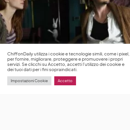
ChiffonDaily utilizza i cookie e tecnologie simili, come i pixel,
per fornire, migliorare, proteggere e promuovere i propri
servizi. Se clicchi su Accetto, accetti l'utilizzo dei cookie e
dei tuoi dati per i fini sopraindicati.
Security: il nuovo film di Peter Chelsom con Marco
Impostazioni Cookie
Accetto
D’Amore, Maya Sansa, Ludovica Martino
In estate,
Forte dei Marmi è una cittadina tranquilla, un piccolo
angolo di
by
Anna Chiara Delle Donne
22 Aprile 2021