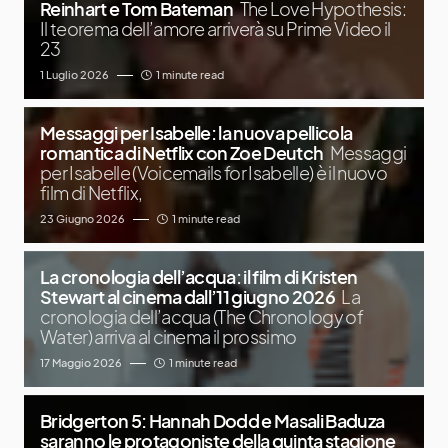
Reinhart e Tom Bateman
The Love Hypothesis:
Il teorema dell’amore arriverà su Prime Video il
23
1 Luglio 2026
1 minute read
Messaggi per Isabelle: la nuova pellicola
romantica di Netflix con Zoe Deutch
Messaggi
per Isabelle (Voicemails for Isabelle) è il nuovo
film di Netflix,
23 Giugno 2026
1 minute read
La cronologia dell’acqua: il film di Kristen
Stewart al cinema dall’11 giugno 2026
La
cronologia dell’acqua (The Chronology of
Water) arriva al cinema il prossimo
17 Maggio 2026
1 minute read
Bridgerton 5: Hannah Dodd e Masali Baduza
saranno le protagoniste della quinta stagione