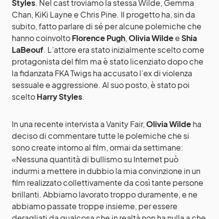
Styles
. Nel cast troviamo la stessa Wilde, Gemma
Chan, KiKi Layne e Chris Pine. Il progetto ha, sin da
subito, fatto parlare di sé per alcune polemiche che
hanno coinvolto
Florence Pugh
,
Olivia Wilde
e
Shia
LaBeouf
. L’attore era stato inizialmente scelto come
protagonista del film ma è stato licenziato dopo che
la fidanzata FKA Twigs ha accusato l’ex di violenza
sessuale e aggressione. Al suo posto, è stato poi
scelto
Harry Styles
.
In una recente intervista a Vanity Fair,
Olivia Wilde
ha
deciso di commentare tutte le polemiche che si
sono create intorno al film, ormai da settimane:
«Nessuna quantità di bullismo su Internet può
indurmi a mettere in dubbio la mia convinzione in un
film realizzato collettivamente da così tante persone
brillanti. Abbiamo lavorato troppo duramente, e ne
abbiamo passate troppe insieme, per essere
deragliati da qualcosa che in realtà non ha nulla a che