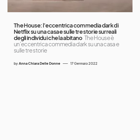
The House: l’eccentrica commedia dark di
Netflix su una casa e sulle tre storie surreali
degli individui che la abitano
The House è
un’eccentrica commedia dark su una casa e
sulle tre storie
by
Anna Chiara Delle Donne
17 Gennaio 2022