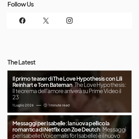
Follow Us
The Latest
Il primo teaser di The Love Hypothesis con Lili
Reinhart e Tom Bateman
The Love Hypothesis:
Il teorema dell’amore arriverà su Prime Video il
23
1 Luglio 2026
1 minute read
Messaggi per Isabelle: la nuova pellicola
romantica di Netflix con Zoe Deutch
Messaggi
per Isabelle (Voicemails for Isabelle) è il nuovo