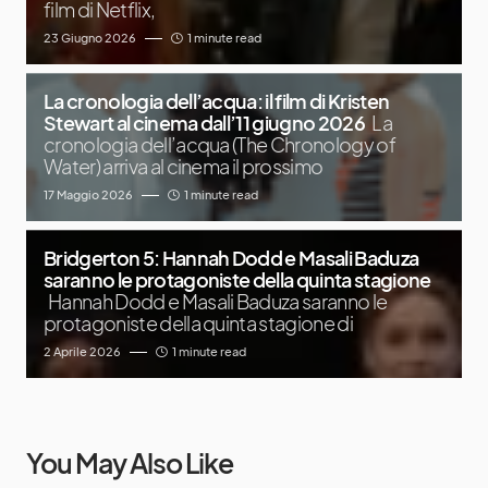
film di Netflix,
23 Giugno 2026
1 minute read
La cronologia dell’acqua: il film di Kristen
Stewart al cinema dall’11 giugno 2026
La
cronologia dell’acqua (The Chronology of
Water) arriva al cinema il prossimo
17 Maggio 2026
1 minute read
Bridgerton 5: Hannah Dodd e Masali Baduza
saranno le protagoniste della quinta stagione
Hannah Dodd e Masali Baduza saranno le
protagoniste della quinta stagione di
2 Aprile 2026
1 minute read
You May Also Like