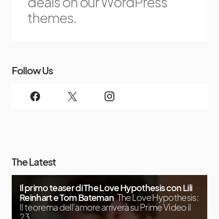
deals on our WordPress
themes.
Follow Us
The Latest
Il primo teaser di The Love Hypothesis con Lili
Reinhart e Tom Bateman
The Love Hypothesis:
Il teorema dell’amore arriverà su Prime Video il
23