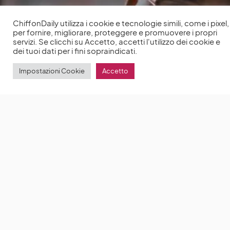
ChiffonDaily utilizza i cookie e tecnologie simili, come i pixel,
per fornire, migliorare, proteggere e promuovere i propri
servizi. Se clicchi su Accetto, accetti l'utilizzo dei cookie e
dei tuoi dati per i fini sopraindicati.
Impostazioni Cookie
Accetto
Shonda Rhimes rivela che la decisione di Regé-Jean
Page di lasciare Bridgerton non ha cambiato i piani
della seconda stagione
Bridgerton 2 ha
conquistato il pubblico e la critica
by
Anna Chiara Delle Donne
27 Ottobre 2022