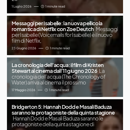
1 Luglio 2026
1 minute read
Messaggi per Isabelle: la nuova pellicola
romantica di Netflix con Zoe Deutch
Messaggi
per Isabelle (Voicemails for Isabelle) è il nuovo
film di Netflix,
23 Giugno 2026
1 minute read
La cronologia dell’acqua: il film di Kristen
Stewart al cinema dall’11 giugno 2026
La
cronologia dell’acqua (The Chronology of
Water) arriva al cinema il prossimo
17 Maggio 2026
1 minute read
Bridgerton 5: Hannah Dodd e Masali Baduza
saranno le protagoniste della quinta stagione
Hannah Dodd e Masali Baduza saranno le
protagoniste della quinta stagione di