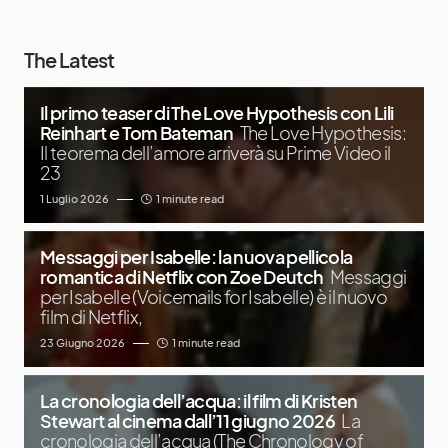
The Latest
Il primo teaser di The Love Hypothesis con Lili
Reinhart e Tom Bateman
The Love Hypothesis:
Il teorema dell’amore arriverà su Prime Video il
23
1 Luglio 2026
1 minute read
Messaggi per Isabelle: la nuova pellicola
romantica di Netflix con Zoe Deutch
Messaggi
per Isabelle (Voicemails for Isabelle) è il nuovo
film di Netflix,
23 Giugno 2026
1 minute read
La cronologia dell’acqua: il film di Kristen
Stewart al cinema dall’11 giugno 2026
La
cronologia dell’acqua (The Chronology of