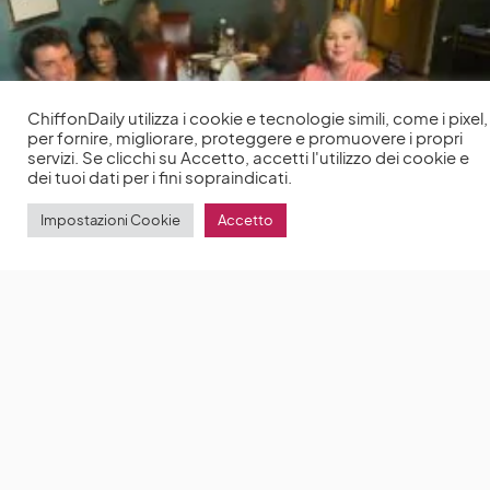
ChiffonDaily utilizza i cookie e tecnologie simili, come i pixel,
per fornire, migliorare, proteggere e promuovere i propri
servizi. Se clicchi su Accetto, accetti l'utilizzo dei cookie e
dei tuoi dati per i fini sopraindicati.
Impostazioni Cookie
Accetto
Nicola Coughlan condivide la prima foto con il cast
di Bridgerton 2
Le riprese di Bridgerton 2 sono in
corso a Londra
by
Anna Chiara Delle Donne
4 Luglio 2021