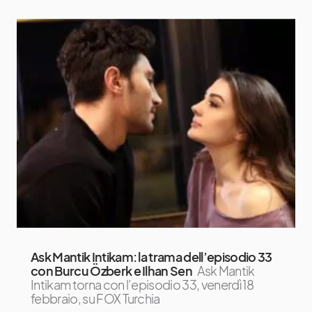
Ask Mantik Intikam: la trama dell’episodio 33
con Burcu Özberk e Ilhan Sen
Ask Mantik
Intikam torna con l’episodio 33, venerdì 18
febbraio, su FOX Turchia