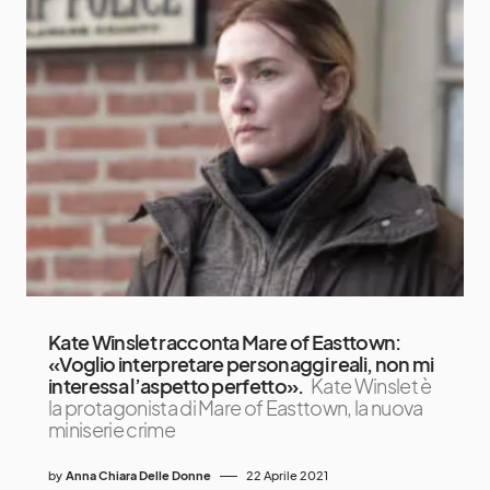
Kate Winslet racconta Mare of Easttown:
«Voglio interpretare personaggi reali, non mi
interessa l’aspetto perfetto».
Kate Winslet è
la protagonista di Mare of Easttown, la nuova
miniserie crime
by
Anna Chiara Delle Donne
22 Aprile 2021