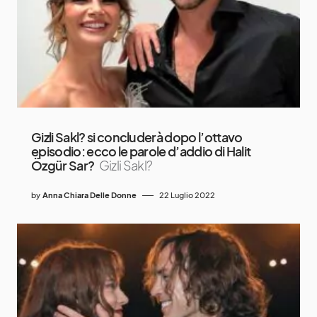
Gizli Sakl? si concluderà dopo l’ottavo
episodio: ecco le parole d’addio di Halit
Özgür Sar?
Gizli Sakl?
by
Anna Chiara Delle Donne
22 Luglio 2022