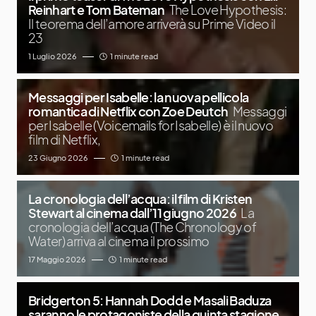
Reinhart e Tom Bateman
The Love Hypothesis:
Il teorema dell’amore arriverà su Prime Video il
23
1 Luglio 2026
1 minute read
Messaggi per Isabelle: la nuova pellicola
romantica di Netflix con Zoe Deutch
Messaggi
per Isabelle (Voicemails for Isabelle) è il nuovo
film di Netflix,
23 Giugno 2026
1 minute read
La cronologia dell’acqua: il film di Kristen
Stewart al cinema dall’11 giugno 2026
La
cronologia dell’acqua (The Chronology of
Water) arriva al cinema il prossimo
17 Maggio 2026
1 minute read
Bridgerton 5: Hannah Dodd e Masali Baduza
saranno le protagoniste della quinta stagione