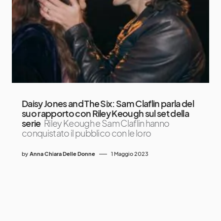
Daisy Jones and The Six: Sam Claflin parla del
suo rapporto con Riley Keough sul set della
serie
Riley Keough e Sam Claflin hanno
conquistato il pubblico con le loro
by
Anna Chiara Delle Donne
1 Maggio 2023