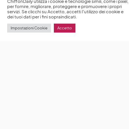
ChiffonDaily utilizza i cookie e tecnologie simili, come i pixel,
per fornire, migliorare, proteggere e promuovere i propri
servizi. Se clicchi su Accetto, accetti l'utilizzo dei cookie e
dei tuoi dati per i fini sopraindicati.
Impostazioni Cookie
Accetto
Emmy Awards 2021: Anya Taylor-Joy commenta la
candidatura come miglior attrice
Anya Taylor-Joy
conquista anche la candidatura agli Emmy Awards
2021 grazie
by
Anna Chiara Delle Donne
19 Luglio 2021