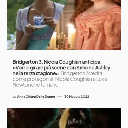
Bridgerton 3, Nicola Coughlan anticipa:
«Vorrei girare più scene con Simone Ashley
nella terza stagione»
Bridgerton 3 vedrà
come protagonisti Nicola Coughlan e Luke
Newton che tornano
by
Anna Chiara Delle Donne
30 Maggio 2022