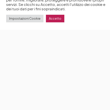
per fornire, migliorare, proteggere e promuovere i propri
servizi. Se clicchi su Accetto, accetti l'utilizzo dei cookie e
dei tuoi dati per i fini sopraindicati.
Impostazioni Cookie
Accetto
The Perfect Couple: la nuova serie Netflix con
Nicole Kidman
The Perfect Couple è la nuova serie di
Netflix, diretta da Susanne Bier
by
Anna Chiara Delle Donne
10 Settembre 2024