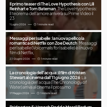
Il primo teaser di The Love Hypothesis con Lili
Reinhart e Tom Bateman
The Love Hypothesis:
Il teorema dell’amore arriverà su Prime Video il
23
1 Luglio 2026
1 minute read
Messaggi per Isabelle: la nuova pellicola
romantica di Netflix con Zoe Deutch
Messaggi
per Isabelle (Voicemails for Isabelle) è il nuovo
film di Netflix,
23 Giugno 2026
1 minute read
La cronologia dell’acqua: il film di Kristen
Stewart al cinema dall’11 giugno 2026
La
cronologia dell’acqua (The Chronology of
Water) arriva al cinema il prossimo
17 Maggio 2026
1 minute read
Bridgerton 5: Hannah Dodd e Masali Baduza