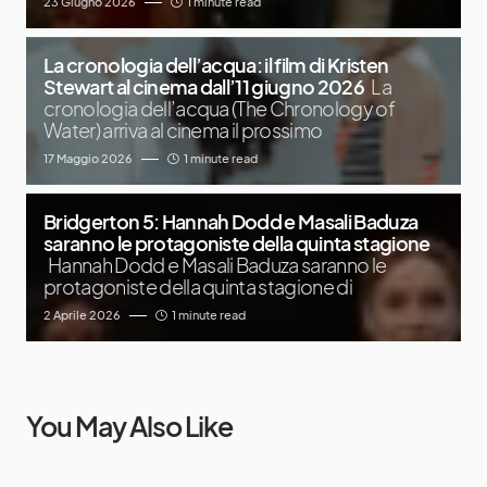
23 Giugno 2026
1 minute read
La cronologia dell’acqua: il film di Kristen
Stewart al cinema dall’11 giugno 2026
La
cronologia dell’acqua (The Chronology of
Water) arriva al cinema il prossimo
17 Maggio 2026
1 minute read
Bridgerton 5: Hannah Dodd e Masali Baduza
saranno le protagoniste della quinta stagione
Hannah Dodd e Masali Baduza saranno le
protagoniste della quinta stagione di
2 Aprile 2026
1 minute read
You May Also Like