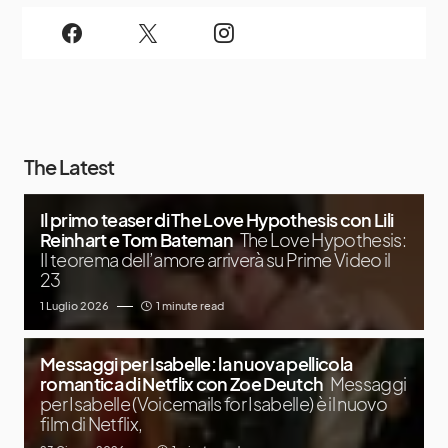
The Latest
Il primo teaser di The Love Hypothesis con Lili
Reinhart e Tom Bateman
The Love Hypothesis:
Il teorema dell’amore arriverà su Prime Video il
23
1 Luglio 2026
1 minute read
Messaggi per Isabelle: la nuova pellicola
romantica di Netflix con Zoe Deutch
Messaggi
per Isabelle (Voicemails for Isabelle) è il nuovo
film di Netflix,