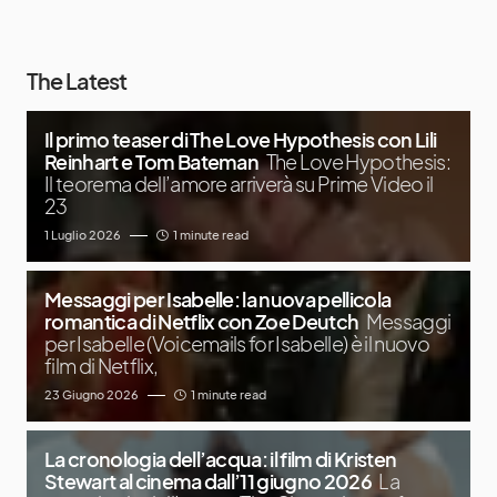
The Latest
Il primo teaser di The Love Hypothesis con Lili
Reinhart e Tom Bateman
The Love Hypothesis:
Il teorema dell’amore arriverà su Prime Video il
23
1 Luglio 2026
1 minute read
Messaggi per Isabelle: la nuova pellicola
romantica di Netflix con Zoe Deutch
Messaggi
per Isabelle (Voicemails for Isabelle) è il nuovo
film di Netflix,
23 Giugno 2026
1 minute read
La cronologia dell’acqua: il film di Kristen
Stewart al cinema dall’11 giugno 2026
La