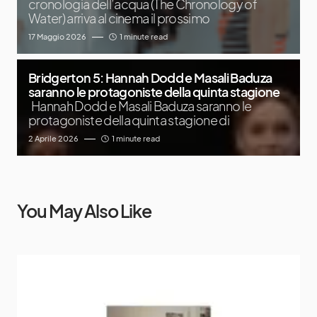
cronologia dell’acqua (The Chronology of
Water) arriva al cinema il prossimo
17 Maggio 2026
1 minute read
Bridgerton 5: Hannah Dodd e Masali Baduza
saranno le protagoniste della quinta stagione
Hannah Dodd e Masali Baduza saranno le
protagoniste della quinta stagione di
2 Aprile 2026
1 minute read
You May Also Like