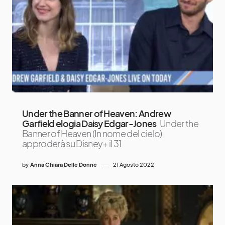
Under the Banner of Heaven: Andrew
Garfield elogia Daisy Edgar-Jones
Under the
Banner of Heaven (In nome del cielo)
approderà su Disney+ il 31
by
Anna Chiara Delle Donne
21 Agosto 2022