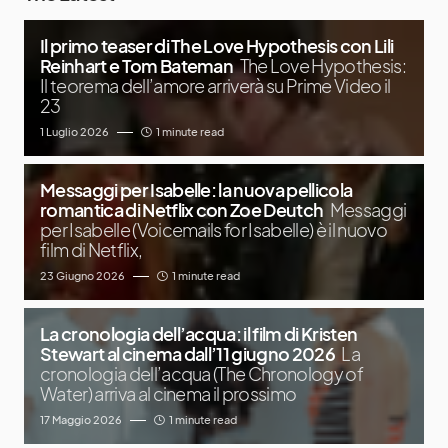
Il primo teaser di The Love Hypothesis con Lili
Reinhart e Tom Bateman
The Love Hypothesis:
Il teorema dell’amore arriverà su Prime Video il
23
1 Luglio 2026
1 minute read
Messaggi per Isabelle: la nuova pellicola
romantica di Netflix con Zoe Deutch
Messaggi
per Isabelle (Voicemails for Isabelle) è il nuovo
film di Netflix,
23 Giugno 2026
1 minute read
La cronologia dell’acqua: il film di Kristen
Stewart al cinema dall’11 giugno 2026
La
cronologia dell’acqua (The Chronology of
Water) arriva al cinema il prossimo
17 Maggio 2026
1 minute read