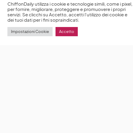
ChiffonDaily utilizza i cookie e tecnologie simili, come i pixel,
per fornire, migliorare, proteggere e promuovere i propri
servizi. Se clicchi su Accetto, accetti l'utilizzo dei cookie e
dei tuoi dati per i fini sopraindicati.
Impostazioni Cookie
Accetto
Gizli Sakl?: Sinem Ünsal parla del successo della
serie turca
Gizli Sakl?
by
Anna Chiara Delle Donne
17 Luglio 2022