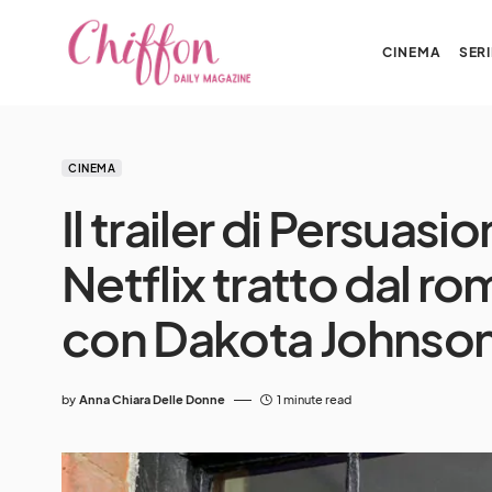
CINEMA
SERI
CINEMA
Il trailer di Persuasio
Netflix tratto dal r
con Dakota Johnso
by
Anna Chiara Delle Donne
1 minute read