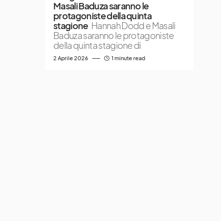
Masali Baduza saranno le
protagoniste della quinta
stagione
Hannah Dodd e Masali
Baduza saranno le protagoniste
della quinta stagione di
2 Aprile 2026
1 minute read