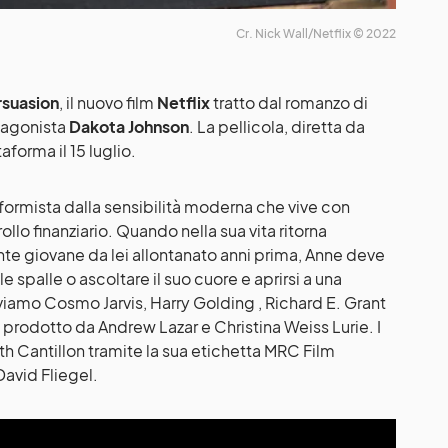
Cr. Nick Wall/Netflix © 2022
rsuasion
, il nuovo film
Netflix
tratto dal romanzo di
agonista
Dakota Johnson
. La pellicola, diretta da
aforma il 15 luglio.
formista dalla sensibilità moderna che vive con
rollo finanziario. Quando nella sua vita ritorna
nte giovane da lei allontanato anni prima, Anne deve
le spalle o ascoltare il suo cuore e aprirsi a una
viamo Cosmo Jarvis, Harry Golding , Richard E. Grant
prodotto da Andrew Lazar e Christina Weiss Lurie. I
th Cantillon tramite la sua etichetta MRC Film
avid Fliegel.