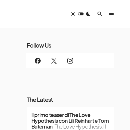
Follow Us
The Latest
Il primo teaser di The Love
Hypothesis con Lili Reinhart e Tom
Bateman
The Love Hypothesis: Il