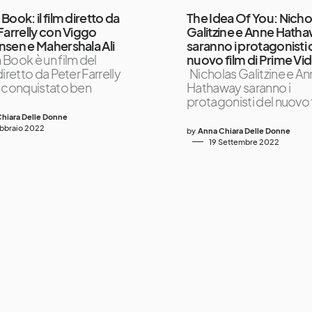
Book: il film diretto da
The Idea Of You: Nicho
Farrelly con Viggo
Galitzine e Anne Hath
sen e Mahershala Ali
saranno i protagonisti 
Book è un film del
nuovo film di Prime Vi
iretto da Peter Farrelly
Nicholas Galitzine e A
 conquistato ben
Hathaway saranno i
protagonisti del nuovo f
hiara Delle Donne
ebbraio 2022
by
Anna Chiara Delle Donne
19 Settembre 2022