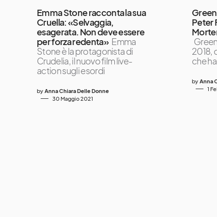
Emma Stone racconta la sua
Green 
Cruella: «Selvaggia,
Peter 
esagerata. Non deve essere
Morten
per forza redenta»
Emma
Green 
Stone è la protagonista di
2018, d
Crudelia, il nuovo film live-
che ha
action sugli esordi
by
Anna C
1 F
by
Anna Chiara Delle Donne
30 Maggio 2021