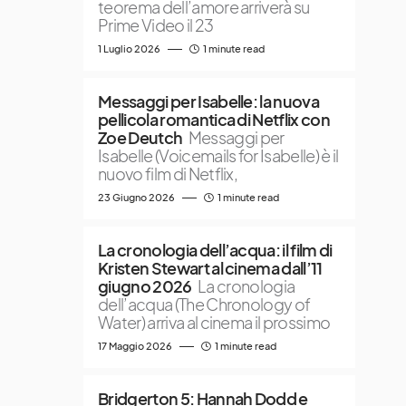
teorema dell’amore arriverà su
Prime Video il 23
1 Luglio 2026
1 minute read
Messaggi per Isabelle: la nuova
pellicola romantica di Netflix con
Zoe Deutch
Messaggi per
Isabelle (Voicemails for Isabelle) è il
nuovo film di Netflix,
23 Giugno 2026
1 minute read
La cronologia dell’acqua: il film di
Kristen Stewart al cinema dall’11
giugno 2026
La cronologia
dell’acqua (The Chronology of
Water) arriva al cinema il prossimo
17 Maggio 2026
1 minute read
Bridgerton 5: Hannah Dodd e