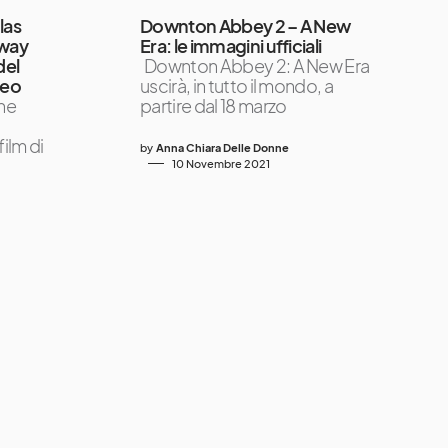
las
Downton Abbey 2 – A New
away
Era: le immagini ufficiali
del
Downton Abbey 2: A New Era
deo
uscirà, in tutto il mondo, a
nne
partire dal 18 marzo
ilm di
by
Anna Chiara Delle Donne
10 Novembre 2021