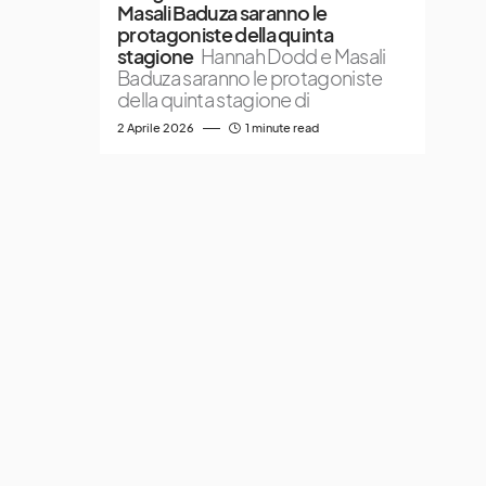
Masali Baduza saranno le
protagoniste della quinta
stagione
Hannah Dodd e Masali
Baduza saranno le protagoniste
della quinta stagione di
2 Aprile 2026
1 minute read