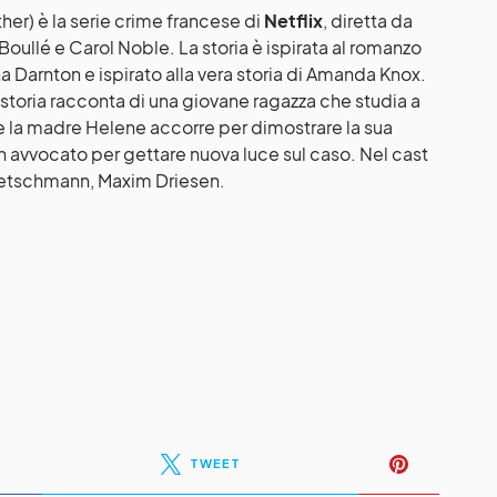
er) è la serie crime francese di
Netflix
, diretta da
Boullé e Carol Noble. La storia è ispirata al romanzo
a Darnton e ispirato alla vera storia di Amanda Knox.
storia racconta di una giovane ragazza che studia a
 e la madre Helene accorre per dimostrare la sua
n avvocato per gettare nuova luce sul caso. Nel cast
Pietschmann, Maxim Driesen.
TWEET