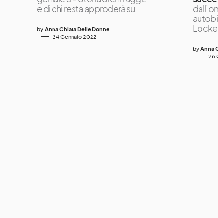
e di chi resta approderà su
dall’o
autobi
Locke,
by
Anna Chiara Delle Donne
24 Gennaio 2022
by
Anna C
26 