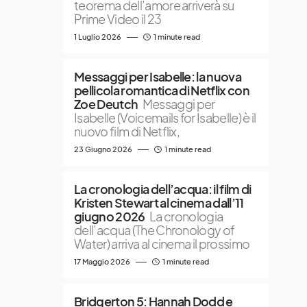
teorema dell’amore arriverà su
Prime Video il 23
1 Luglio 2026
1 minute read
Messaggi per Isabelle: la nuova
pellicola romantica di Netflix con
Zoe Deutch
Messaggi per
Isabelle (Voicemails for Isabelle) è il
nuovo film di Netflix,
23 Giugno 2026
1 minute read
La cronologia dell’acqua: il film di
Kristen Stewart al cinema dall’11
giugno 2026
La cronologia
dell’acqua (The Chronology of
Water) arriva al cinema il prossimo
17 Maggio 2026
1 minute read
Bridgerton 5: Hannah Dodd e