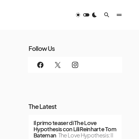
Follow Us
The Latest
Il primo teaser di The Love
Hypothesis con Lili Reinhart e Tom
Bateman
The Love Hypothesis: Il