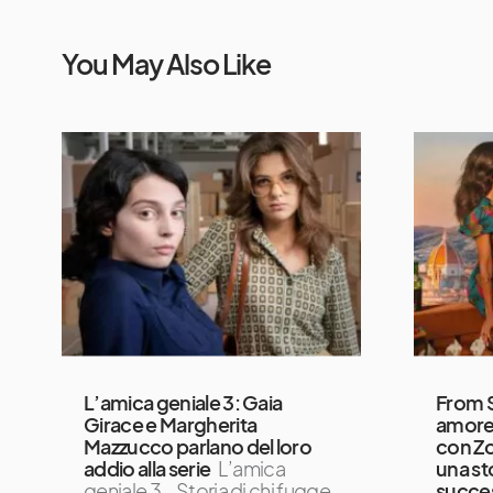
You May Also Like
L’amica geniale 3: Gaia
From S
Girace e Margherita
amore: 
Mazzucco parlano del loro
con Zo
addio alla serie
L’amica
una st
geniale 3 – Storia di chi fugge
succe