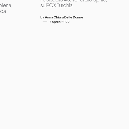
olena,
su FOX Turchia
ica
by
Anna Chiara Delle Donne
7 Aprile 2022