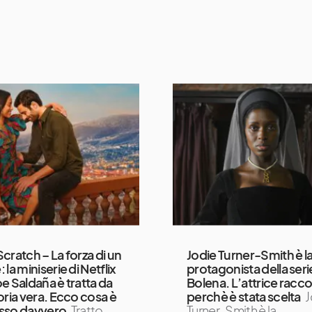
cratch – La forza di un
Jodie Turner-Smith è l
la miniserie di Netflix
protagonista della ser
e Saldaña è tratta da
Bolena. L’attrice racc
oria vera. Ecco cosa è
perchè è stata scelta
J
sso davvero
Tratto
Turner-Smith è la