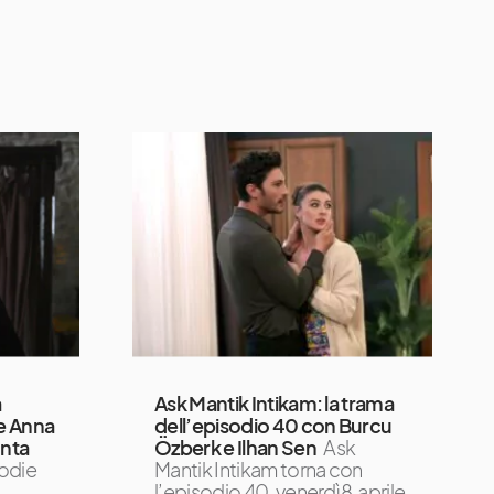
a
Ask Mantik Intikam: la trama
ie Anna
dell’episodio 40 con Burcu
onta
Özberk e Ilhan Sen
Ask
odie
Mantik Intikam torna con
l’episodio 40, venerdì 8 aprile,