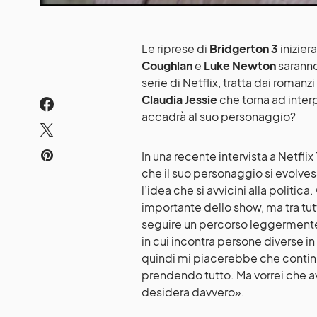
Le riprese di
Bridgerton 3
inizier
Coughlan
e
Luke Newton
saranno
serie di Netflix, tratta dai romanz
Claudia Jessie
che torna ad interp
accadrà al suo personaggio?
In una recente intervista a Netfli
che il suo personaggio si evolves
l’idea che si avvicini alla politi
importante dello show, ma tra tutt
seguire un percorso leggermente
in cui incontra persone diverse i
quindi mi piacerebbe che contin
prendendo tutto. Ma vorrei che 
desidera davvero».