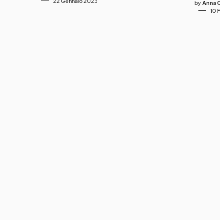
22 Gennaio 2023
by
Anna C
10 