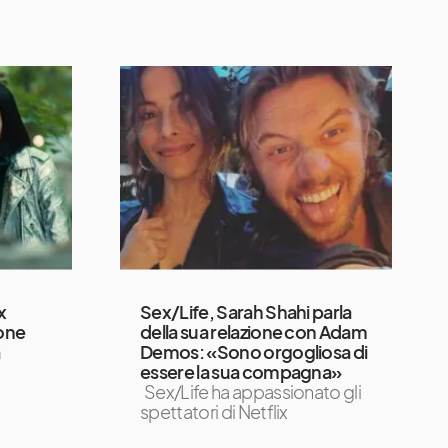
x
Sex/Life, Sarah Shahi parla
ione
della sua relazione con Adam
a
Demos: «Sono orgogliosa di
essere la sua compagna»
Sex/Life ha appassionato gli
spettatori di Netflix