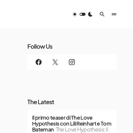
Follow Us
The Latest
Il primo teaser di The Love
Hypothesis con Lili Reinhart e Tom
Bateman
The Love Hypothesis: Il