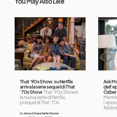
You May Also Like
That ’90s Show: su Netflix
Ask Ma
arriva la serie sequel di That
dell’e
’70s Show
That ’90s Show è
Özberk
la nuova serie di Netflix,
Mantik
prequel di That ’70s
l’episo
febbra
by
Anna Chiara Delle Donne