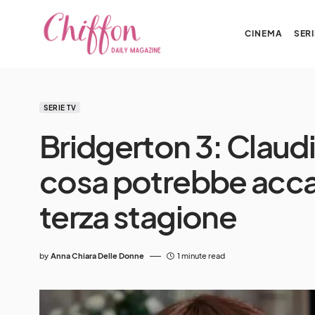
CINEMA
SERI
SERIE TV
Bridgerton 3: Claudia
cosa potrebbe accad
terza stagione
by
Anna Chiara Delle Donne
1 minute read