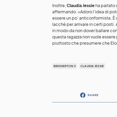
Inoltre,
Claudia Jessie
ha parlato 
affermando: «Adoro l’idea di po
essere un po’ anticonformista. È 
lacchè per arrivare in certi posti.
in modo da non dover ballare con
questa ragazza non vuole essere p
piuttosto che presumere che Eloi
BRIDGERTON 3
CLAUDIA JESSIE
SHARE