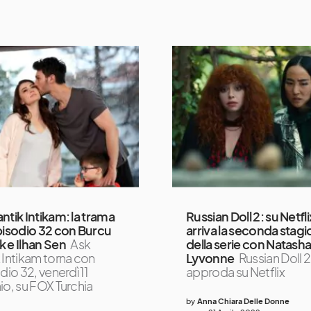
ntik Intikam: la trama
Russian Doll 2: su Netfli
pisodio 32 con Burcu
arriva la seconda stag
 e Ilhan Sen
Ask
della serie con Natash
 Intikam torna con
Lyvonne
Russian Doll 2
dio 32, venerdì 11
approda su Netflix
io, su FOX Turchia
by
Anna Chiara Delle Donne