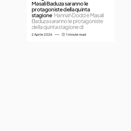
Masali Baduza saranno le
protagoniste della quinta
stagione
Hannah Dodd e Masali
Baduza saranno le protagoniste
della quinta stagione di
2 Aprile 2026
1 minute read