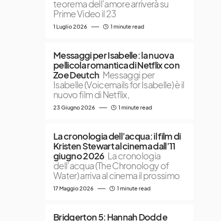
teorema dell’amore arriverà su
Prime Video il 23
1 Luglio 2026
1 minute read
Messaggi per Isabelle: la nuova
pellicola romantica di Netflix con
Zoe Deutch
Messaggi per
Isabelle (Voicemails for Isabelle) è il
nuovo film di Netflix,
23 Giugno 2026
1 minute read
La cronologia dell’acqua: il film di
Kristen Stewart al cinema dall’11
giugno 2026
La cronologia
dell’acqua (The Chronology of
Water) arriva al cinema il prossimo
17 Maggio 2026
1 minute read
Bridgerton 5: Hannah Dodd e