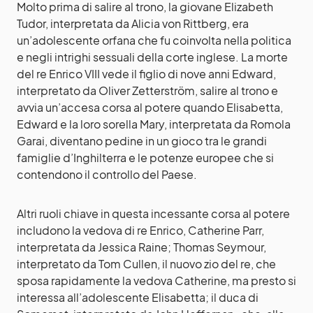
Molto prima di salire al trono, la giovane Elizabeth
Tudor, interpretata da Alicia von Rittberg, era
un’adolescente orfana che fu coinvolta nella politica
e negli intrighi sessuali della corte inglese. La morte
del re Enrico VIII vede il figlio di nove anni Edward,
interpretato da Oliver Zetterström, salire al trono e
avvia un’accesa corsa al potere quando Elisabetta,
Edward e la loro sorella Mary, interpretata da Romola
Garai, diventano pedine in un gioco tra le grandi
famiglie d’Inghilterra e le potenze europee che si
contendono il controllo del Paese.
Altri ruoli chiave in questa incessante corsa al potere
includono la vedova di re Enrico, Catherine Parr,
interpretata da Jessica Raine; Thomas Seymour,
interpretato da Tom Cullen, il nuovo zio del re, che
sposa rapidamente la vedova Catherine, ma presto si
interessa all’adolescente Elisabetta; il duca di