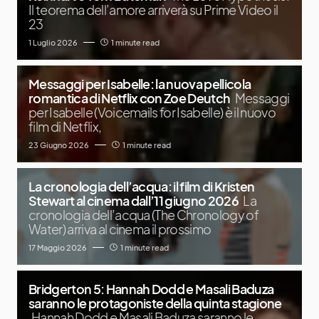
Il teorema dell’amore arriverà su Prime Video il
23
1 Luglio 2026
1 minute read
Messaggi per Isabelle: la nuova pellicola
romantica di Netflix con Zoe Deutch
Messaggi
per Isabelle (Voicemails for Isabelle) è il nuovo
film di Netflix,
23 Giugno 2026
1 minute read
La cronologia dell’acqua: il film di Kristen
Stewart al cinema dall’11 giugno 2026
La
cronologia dell’acqua (The Chronology of
Water) arriva al cinema il prossimo
17 Maggio 2026
1 minute read
Bridgerton 5: Hannah Dodd e Masali Baduza
saranno le protagoniste della quinta stagione
Hannah Dodd e Masali Baduza saranno le