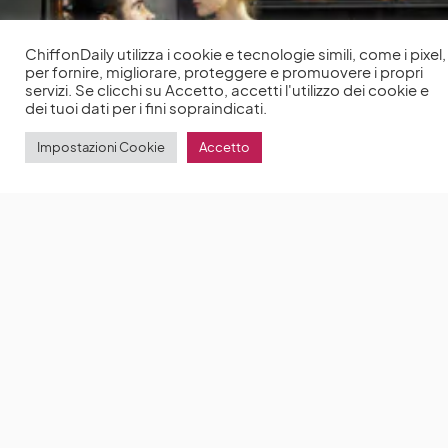
ChiffonDaily utilizza i cookie e tecnologie simili, come i pixel,
per fornire, migliorare, proteggere e promuovere i propri
servizi. Se clicchi su Accetto, accetti l'utilizzo dei cookie e
dei tuoi dati per i fini sopraindicati.
Impostazioni Cookie
Accetto
Miss Julie: il film con Jessica Chastain tratto
dall’omonima tragedia di August Strindberg
Miss
Julie è un film del 2014 con protagonista Jessica
Chastain
by
Anna Chiara Delle Donne
20 Marzo 2022