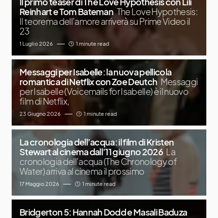
Il primo teaser di The Love Hypothesis con Lili
Reinhart e Tom Bateman
The Love Hypothesis:
Il teorema dell’amore arriverà su Prime Video il
23
1 Luglio 2026
1 minute read
Messaggi per Isabelle: la nuova pellicola
romantica di Netflix con Zoe Deutch
Messaggi
per Isabelle (Voicemails for Isabelle) è il nuovo
film di Netflix,
23 Giugno 2026
1 minute read
La cronologia dell’acqua: il film di Kristen
Stewart al cinema dall’11 giugno 2026
La
cronologia dell’acqua (The Chronology of
Water) arriva al cinema il prossimo
17 Maggio 2026
1 minute read
Bridgerton 5: Hannah Dodd e Masali Baduza