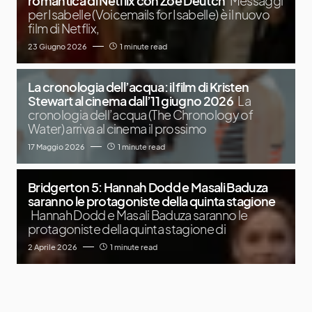
romantica di Netflix con Zoe Deutch
Messaggi
per Isabelle (Voicemails for Isabelle) è il nuovo
film di Netflix,
23 Giugno 2026
1 minute read
La cronologia dell’acqua: il film di Kristen
Stewart al cinema dall’11 giugno 2026
La
cronologia dell’acqua (The Chronology of
Water) arriva al cinema il prossimo
17 Maggio 2026
1 minute read
Bridgerton 5: Hannah Dodd e Masali Baduza
saranno le protagoniste della quinta stagione
Hannah Dodd e Masali Baduza saranno le
protagoniste della quinta stagione di
2 Aprile 2026
1 minute read