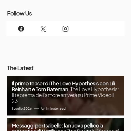
Follow Us
The Latest
Il primo teaser di The Love Hypothesis con Lili
Reinhart e Tom Bateman
The Love Hypothesis:
Il teorema dell’amore arriverà su Prime Video il
23
1 Luglio 2026
1 minute read
Messaggi per Isabelle: la nuova pellicola