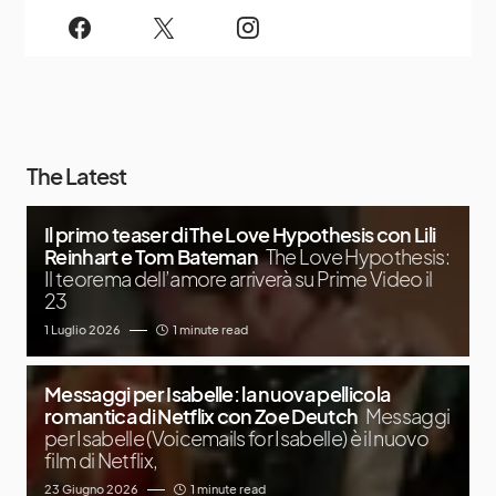
The Latest
Il primo teaser di The Love Hypothesis con Lili
Reinhart e Tom Bateman
The Love Hypothesis:
Il teorema dell’amore arriverà su Prime Video il
23
1 Luglio 2026
1 minute read
Messaggi per Isabelle: la nuova pellicola
romantica di Netflix con Zoe Deutch
Messaggi
per Isabelle (Voicemails for Isabelle) è il nuovo
film di Netflix,
23 Giugno 2026
1 minute read