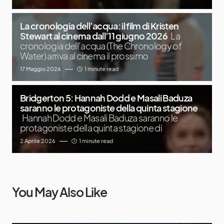
La cronologia dell’acqua: il film di Kristen
Stewart al cinema dall’11 giugno 2026
La
cronologia dell’acqua (The Chronology of
Water) arriva al cinema il prossimo
17 Maggio 2026
1 minute read
Bridgerton 5: Hannah Dodd e Masali Baduza
saranno le protagoniste della quinta stagione
Hannah Dodd e Masali Baduza saranno le
protagoniste della quinta stagione di
2 Aprile 2026
1 minute read
You May Also Like