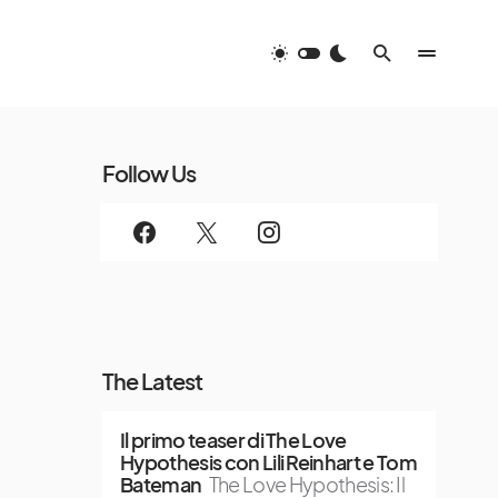
Follow Us
The Latest
Il primo teaser di The Love
Hypothesis con Lili Reinhart e Tom
Bateman
The Love Hypothesis: Il