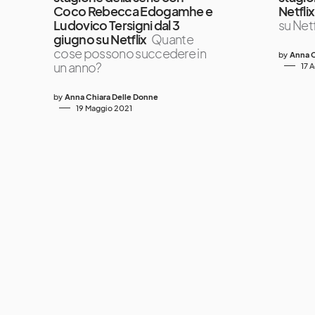
Coco Rebecca Edogamhe e
Netflix
Ludovico Tersigni dal 3
su Netf
giugno su Netflix
Quante
cose possono succedere in
by
Anna C
un anno?
17 
by
Anna Chiara Delle Donne
19 Maggio 2021