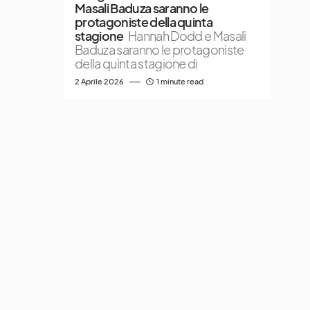
Masali Baduza saranno le
protagoniste della quinta
stagione
Hannah Dodd e Masali
Baduza saranno le protagoniste
della quinta stagione di
2 Aprile 2026
1 minute read