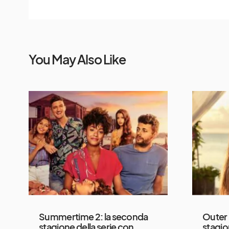
You May Also Like
Summertime 2: la seconda
Outer 
stagione della serie con
stagio