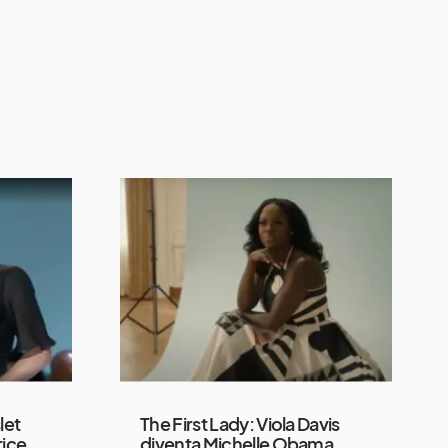
let
The First Lady: Viola Davis
rice
diventa Michelle Obama