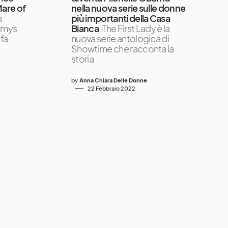
Mare of
nella nuova serie sulle donne
a
più importanti della Casa
Emmys
Bianca
The First Lady è la
nfa
nuova serie antologica di
Showtime che racconta la
storia
by
Anna Chiara Delle Donne
22 Febbraio 2022