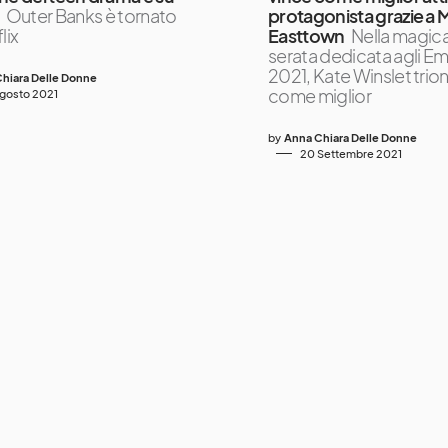
Outer Banks è tornato
protagonista grazie a 
lix
Easttown
Nella magic
serata dedicata agli 
2021, Kate Winslet trio
hiara Delle Donne
come miglior
Agosto 2021
by
Anna Chiara Delle Donne
20 Settembre 2021