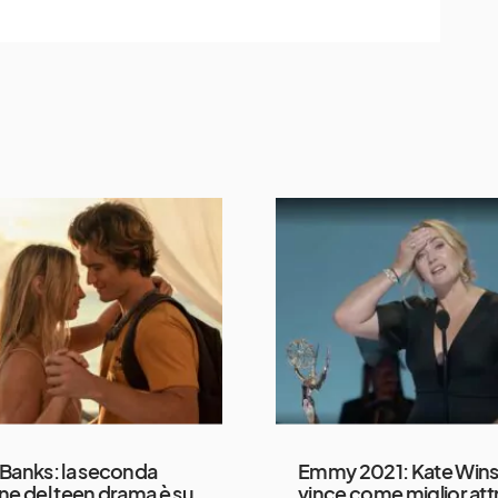
Banks: la seconda
Emmy 2021: Kate Wins
ne del teen drama è su
vince come miglior att