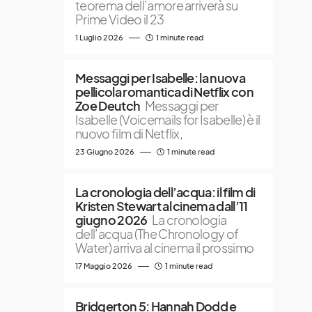
teorema dell’amore arriverà su
Prime Video il 23
1 Luglio 2026
1 minute read
Messaggi per Isabelle: la nuova
pellicola romantica di Netflix con
Zoe Deutch
Messaggi per
Isabelle (Voicemails for Isabelle) è il
nuovo film di Netflix,
23 Giugno 2026
1 minute read
La cronologia dell’acqua: il film di
Kristen Stewart al cinema dall’11
giugno 2026
La cronologia
dell’acqua (The Chronology of
Water) arriva al cinema il prossimo
17 Maggio 2026
1 minute read
Bridgerton 5: Hannah Dodd e