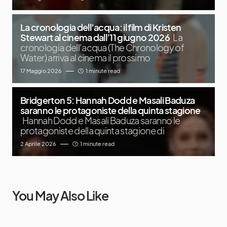
La cronologia dell’acqua: il film di Kristen
Stewart al cinema dall’11 giugno 2026
La
cronologia dell’acqua (The Chronology of
Water) arriva al cinema il prossimo
17 Maggio 2026
1 minute read
Bridgerton 5: Hannah Dodd e Masali Baduza
saranno le protagoniste della quinta stagione
Hannah Dodd e Masali Baduza saranno le
protagoniste della quinta stagione di
2 Aprile 2026
1 minute read
You May Also Like