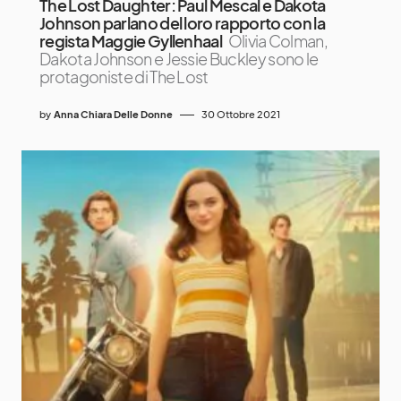
The Lost Daughter: Paul Mescal e Dakota
Johnson parlano del loro rapporto con la
regista Maggie Gyllenhaal
Olivia Colman,
Dakota Johnson e Jessie Buckley sono le
protagoniste di The Lost
by
Anna Chiara Delle Donne
30 Ottobre 2021