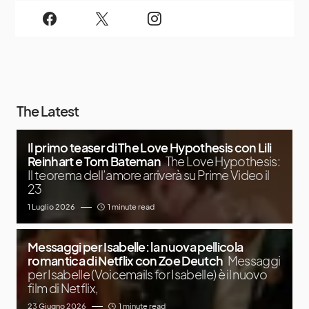
The Latest
Il primo teaser di The Love Hypothesis con Lili
Reinhart e Tom Bateman
The Love Hypothesis:
Il teorema dell’amore arriverà su Prime Video il
23
1 Luglio 2026
1 minute read
Messaggi per Isabelle: la nuova pellicola
romantica di Netflix con Zoe Deutch
Messaggi
per Isabelle (Voicemails for Isabelle) è il nuovo
film di Netflix,
23 Giugno 2026
1 minute read