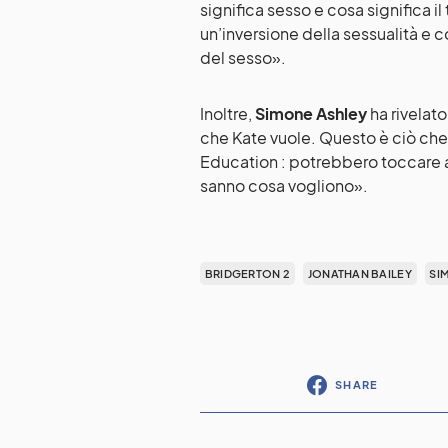
significa sesso e cosa significa i
un’inversione della sessualità e 
del sesso».
Inoltre,
Simone Ashley
ha rivelat
che Kate vuole. Questo è ciò c
Education : potrebbero toccare
sanno cosa vogliono».
BRIDGERTON 2
JONATHAN BAILEY
SI
SHARE