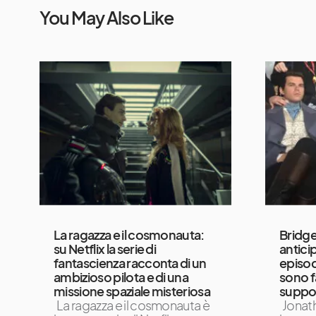
You May Also Like
La ragazza e il cosmonauta:
Bridge
su Netflix la serie di
anticip
fantascienza racconta di un
episod
ambizioso pilota e di una
sono f
missione spaziale misteriosa
suppo
La ragazza e il cosmonauta è
Jonath