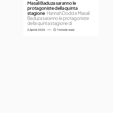
Masali Baduza saranno le
protagoniste della quinta
stagione
Hannah Dodd e Masali
Baduza saranno le protagoniste
della quinta stagione di
2 Aprile 2026
1 minute read