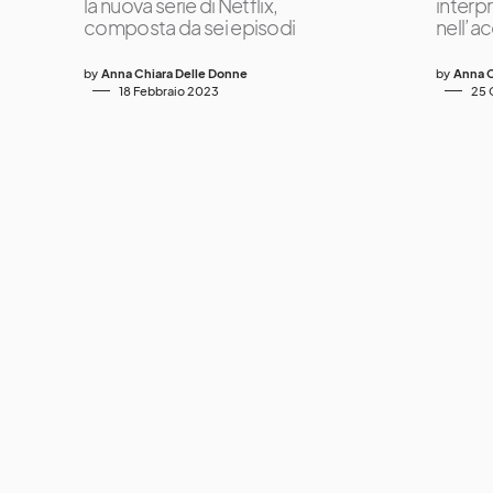
la nuova serie di Netflix,
interp
composta da sei episodi
nell’a
by
Anna Chiara Delle Donne
by
Anna C
18 Febbraio 2023
25 