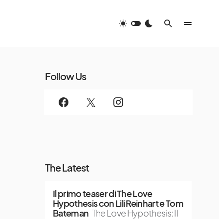
Follow Us
The Latest
Il primo teaser di The Love
Hypothesis con Lili Reinhart e Tom
Bateman
The Love Hypothesis: Il