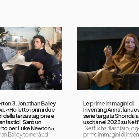
rton 3, Jonathan Bailey
Le prime immagini di
a: «Ho letto i primi due
Inventing Anna: la nuo
i della terza stagione e
serie targata Shondala
antastici. Sarò un
uscita nel 2022 su Netfl
rto per Luke Newton»
Netflix ha rilasciato, ogg
an Bailey tornerà ad
prime immagini di Inven