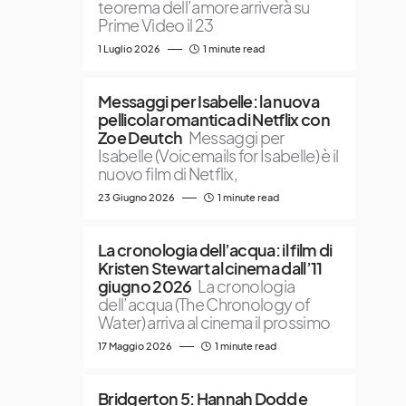
teorema dell’amore arriverà su
Prime Video il 23
1 Luglio 2026
1 minute read
Messaggi per Isabelle: la nuova
pellicola romantica di Netflix con
Zoe Deutch
Messaggi per
Isabelle (Voicemails for Isabelle) è il
nuovo film di Netflix,
23 Giugno 2026
1 minute read
La cronologia dell’acqua: il film di
Kristen Stewart al cinema dall’11
giugno 2026
La cronologia
dell’acqua (The Chronology of
Water) arriva al cinema il prossimo
17 Maggio 2026
1 minute read
Bridgerton 5: Hannah Dodd e