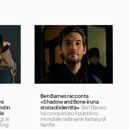
Ben Barnes racconta:
va
«Shadow and Bone è una
nd in
storia di identità»
Ben Barnes
ix
ha conquistato il pubblico
i, le
mondiale nella serie fantasy di
ting
Netflix