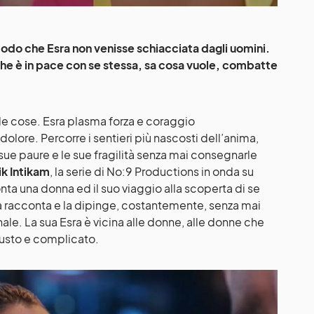
 modo che Esra non venisse schiacciata dagli uomini.
che è in pace con se stessa, sa cosa vuole, combatte
le cose. Esra plasma forza e coraggio
dolore. Percorre i sentieri più nascosti dell’anima,
 sue paure e le sue fragilità senza mai consegnarle
k Intikam
, la serie di No:9 Productions in onda su
ta una donna ed il suo viaggio alla scoperta di se
a racconta e la dipinge, costantemente, senza mai
ale. La sua Esra è vicina alle donne, alle donne che
iusto e complicato.