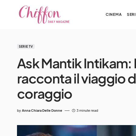
CINEMA
SERI
SERIE TV
Ask Mantik Intikam:
racconta il viaggio di
coraggio
by
Anna Chiara Delle Donne
3 minute read