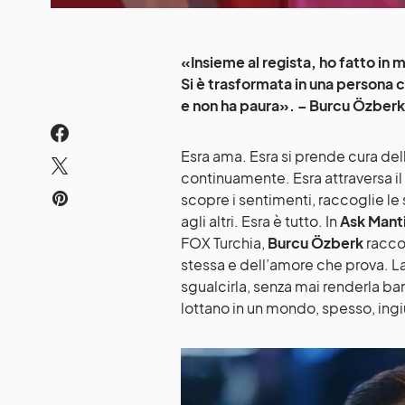
«Insieme al regista, ho fatto in
Si è trasformata in una persona 
e non ha paura». – Burcu Özberk
Esra ama. Esra si prende cura del
continuamente. Esra attraversa il 
scopre i sentimenti, raccoglie le
agli altri. Esra è tutto. In
Ask Manti
FOX Turchia,
Burcu Özberk
raccon
stessa e dell’amore che prova. L
sgualcirla, senza mai renderla ban
lottano in un mondo, spesso, ing