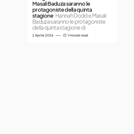
Masali Baduza saranno le
protagoniste della quinta
stagione
Hannah Dodd e Masali
Baduza saranno le protagoniste
della quinta stagione di
2 Aprile 2026
1 minute read