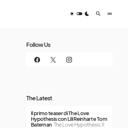
Follow Us
The Latest
Il primo teaser di The Love
Hypothesis con Lili Reinhart e Tom
Bateman
The Love Hypothesis: Il