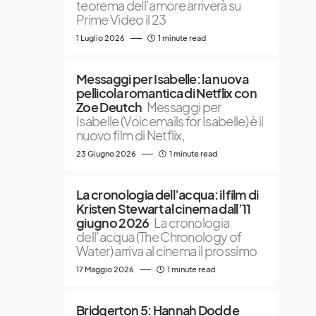
teorema dell’amore arriverà su
Prime Video il 23
1 Luglio 2026
1 minute read
Messaggi per Isabelle: la nuova
pellicola romantica di Netflix con
Zoe Deutch
Messaggi per
Isabelle (Voicemails for Isabelle) è il
nuovo film di Netflix,
23 Giugno 2026
1 minute read
La cronologia dell’acqua: il film di
Kristen Stewart al cinema dall’11
giugno 2026
La cronologia
dell’acqua (The Chronology of
Water) arriva al cinema il prossimo
17 Maggio 2026
1 minute read
Bridgerton 5: Hannah Dodd e