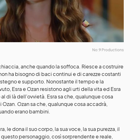
No:9 Productions
chiaccia, anche quando la soffoca. Riesce a costruire
on ha bisogno di baci continui e di carezze costanti
ostegno e supporto. Nonostante il tempo e la
uto, Esra e Ozan resistono agli urti della vita ed Esra
al di là dell’ovvietà. Esra sa che, qualunque cosa
di Ozan. Ozan sa che, qualunque cosa accadrà,
quando erano bambini.
a, le dona il suo corpo, la sua voce, la sua purezza, il
 questo personaggio, così sorprendente e reale,