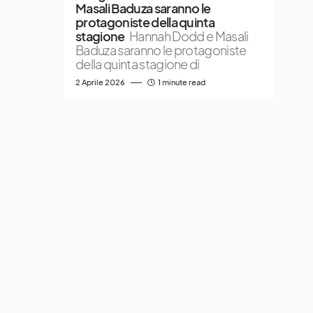
Masali Baduza saranno le
protagoniste della quinta
stagione
Hannah Dodd e Masali
Baduza saranno le protagoniste
della quinta stagione di
2 Aprile 2026
1 minute read