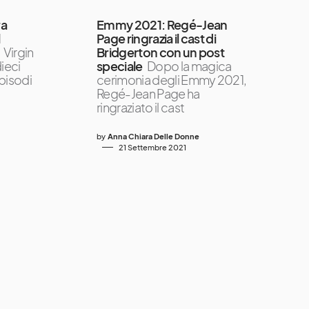
ra
Emmy 2021: Regé-Jean
l
Page ringrazia il cast di
Virgin
Bridgerton con un post
dieci
speciale
Dopo la magica
pisodi
cerimonia degli Emmy 2021,
Regé-Jean Page ha
ringraziato il cast
by
Anna Chiara Delle Donne
21 Settembre 2021