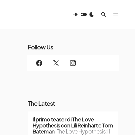
Follow Us
The Latest
Il primo teaser di The Love
Hypothesis con Lili Reinhart e Tom
Bateman
The Love Hypothesis: Il