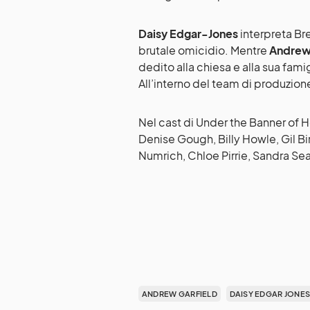
Daisy Edgar-Jones
interpreta Br
brutale omicidio. Mentre
Andrew
dedito alla chiesa e alla sua fami
All’interno del team di produzion
Nel cast di Under the Banner of 
Denise Gough, Billy Howle, Gil B
Numrich, Chloe Pirrie, Sandra Se
ANDREW GARFIELD
DAISY EDGAR JONE