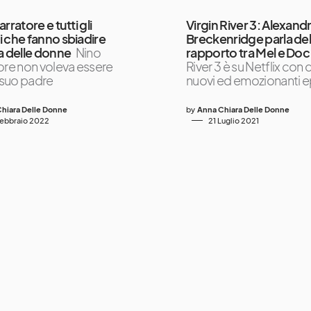
rratore e tutti gli
Virgin River 3: Alexand
 che fanno sbiadire
Breckenridge parla de
a delle donne
Nino
rapporto tra Mel e Doc
ore non voleva essere
River 3 è su Netflix con 
suo padre
nuovi ed emozionanti e
hiara Delle Donne
by
Anna Chiara Delle Donne
Febbraio 2022
21 Luglio 2021