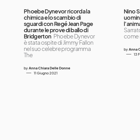
Phoebe Dynevor ricorda la
Nino Sa
chimica e lo scambio di
uomini
sguardi con Regé Jean Page
l’anim
durante le prove di ballo di
Sarrat
Bridgerton
Phoebe Dynevor
come 
è stata ospite di Jimmy Fallon
nel suo celebre programma
by
Anna C
The
13 
by
Anna Chiara Delle Donne
11 Giugno 2021