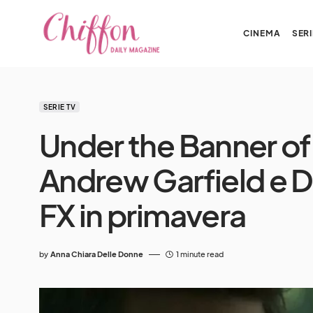
CINEMA
SERI
SERIE TV
Under the Banner o
Andrew Garfield e D
FX in primavera
by
Anna Chiara Delle Donne
1 minute read