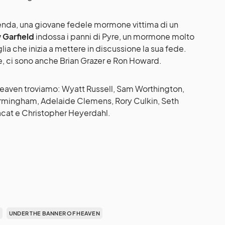
enda, una giovane fedele mormone vittima di un
 Garfield
indossa i panni di Pyre, un mormone molto
glia che inizia a mettere in discussione la sua fede.
e, ci sono anche Brian Grazer e Ron Howard.
Heaven troviamo: Wyatt Russell, Sam Worthington,
irmingham, Adelaide Clemens, Rory Culkin, Seth
acat e Christopher Heyerdahl.
S
UNDER THE BANNER OF HEAVEN