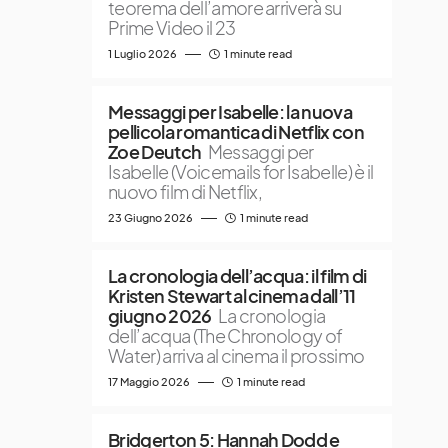
teorema dell’amore arriverà su
Prime Video il 23
1 Luglio 2026
1 minute read
Messaggi per Isabelle: la nuova
pellicola romantica di Netflix con
Zoe Deutch
Messaggi per
Isabelle (Voicemails for Isabelle) è il
nuovo film di Netflix,
23 Giugno 2026
1 minute read
La cronologia dell’acqua: il film di
Kristen Stewart al cinema dall’11
giugno 2026
La cronologia
dell’acqua (The Chronology of
Water) arriva al cinema il prossimo
17 Maggio 2026
1 minute read
Bridgerton 5: Hannah Dodd e