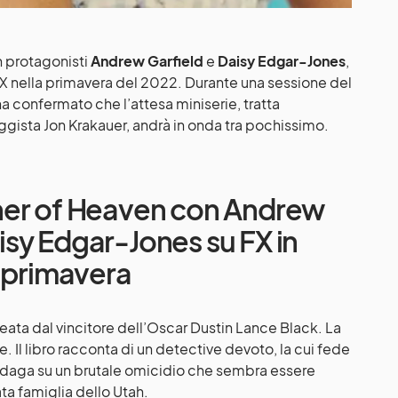
n protagonisti
Andrew Garfield
e
Daisy Edgar-Jones
,
FX nella primavera del 2022. Durante una sessione del
ha confermato che l’attesa miniserie, tratta
aggista Jon Krakauer, andrà in onda tra pochissimo.
ner of Heaven con Andrew
isy Edgar-Jones su FX in
primavera
ata dal vincitore dell’Oscar Dustin Lance Black. La
. Il libro racconta di un detective devoto, la cui fede
ndaga su un brutale omicidio che sembra essere
ata famiglia dello Utah.