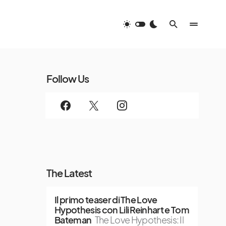
Follow Us
The Latest
Il primo teaser di The Love
Hypothesis con Lili Reinhart e Tom
Bateman
The Love Hypothesis: Il