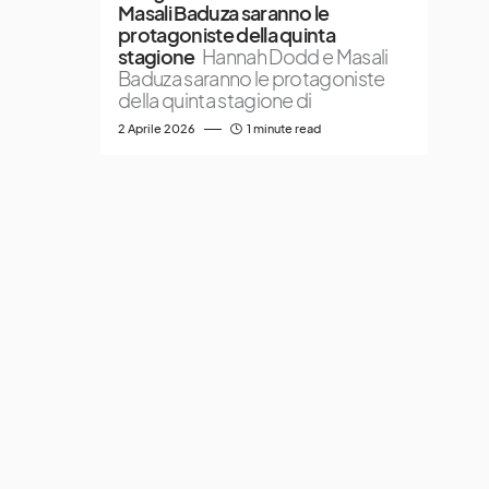
Masali Baduza saranno le
protagoniste della quinta
stagione
Hannah Dodd e Masali
Baduza saranno le protagoniste
della quinta stagione di
2 Aprile 2026
1 minute read