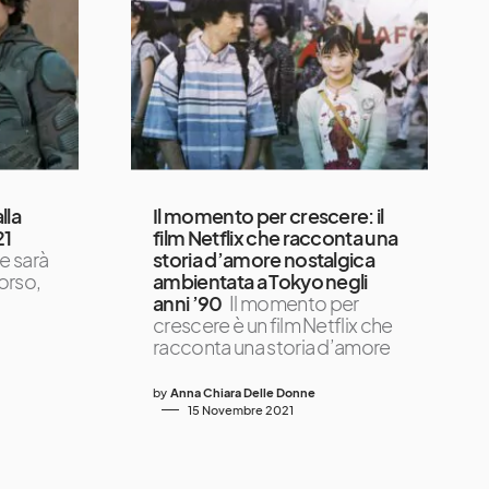
lla
Il momento per crescere: il
21
film Netflix che racconta una
e sarà
storia d’amore nostalgica
orso,
ambientata a Tokyo negli
anni ’90
Il momento per
crescere è un film Netflix che
racconta una storia d’amore
by
Anna Chiara Delle Donne
15 Novembre 2021