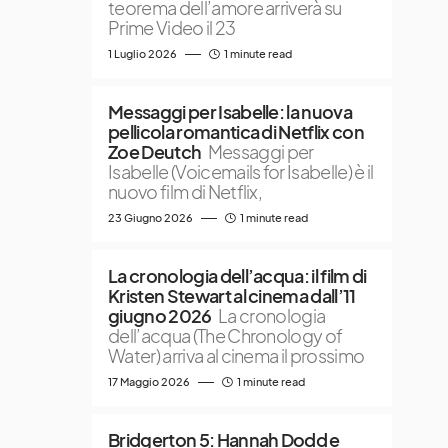
teorema dell’amore arriverà su
Prime Video il 23
1 Luglio 2026
1 minute read
Messaggi per Isabelle: la nuova
pellicola romantica di Netflix con
Zoe Deutch
Messaggi per
Isabelle (Voicemails for Isabelle) è il
nuovo film di Netflix,
23 Giugno 2026
1 minute read
La cronologia dell’acqua: il film di
Kristen Stewart al cinema dall’11
giugno 2026
La cronologia
dell’acqua (The Chronology of
Water) arriva al cinema il prossimo
17 Maggio 2026
1 minute read
Bridgerton 5: Hannah Dodd e