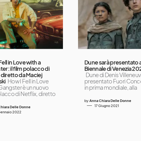
ell in Love with a
Dune sarà presentato a
er: il film polacco di
Biennale di Venezia 20
x diretto da Maciej
Dune di Denis Villeneuv
ski
How I Fell in Love
presentato Fuori Conc
 Gangster è un nuovo
in prima mondiale, alla
lacco di Netflix, diretto
by
Anna Chiara Delle Donne
17 Giugno 2021
hiara Delle Donne
Gennaio 2022