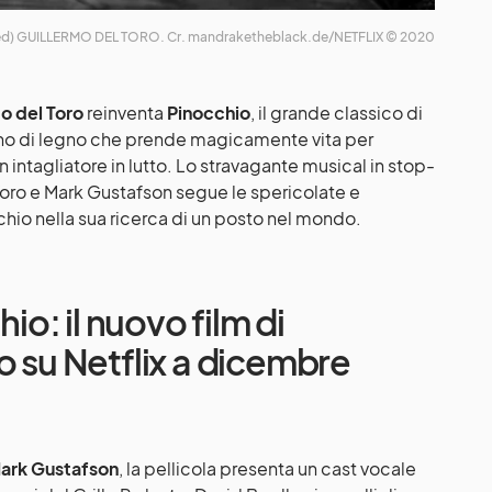
d) GUILLERMO DEL TORO. Cr. mandraketheblack.de/NETFLIX © 2020
o del Toro
reinventa
Pinocchio
, il grande classico di
ino di legno che prende magicamente vita per
n intagliatore in lutto. Lo stravagante musical in stop-
Toro e Mark Gustafson segue le spericolate e
chio nella sua ricerca di un posto nel mondo.
hio: il nuovo film di
o su Netflix a dicembre
ark Gustafson
, la pellicola presenta un cast vocale