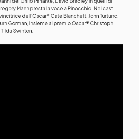
ni del Grillo Parlante, David Bradley in quelli di
egory Mann presta la voce a Pinocchio. Nel cast
vincitrice dell’Oscar® Cate Blanchett, John Turturro,
Burn Gorman, insieme al premio Oscar® Christoph
® Tilda Swinton.