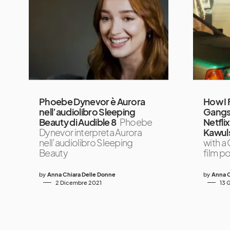
Phoebe Dynevor è Aurora
How I F
nell’audiolibro Sleeping
Gangst
Beauty di Audible 8
Phoebe
Netfli
Dynevor interpreta Aurora
Kawul
nell’audiolibro Sleeping
with a
Beauty
film po
by
Anna Chiara Delle Donne
by
Anna C
2 Dicembre 2021
13 